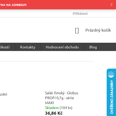
OVNA NA ADRESU!!!
OBCHODNÍ PODMÍNKY
PODMÍNKY OCHRANY OSOBNÍCH ÚDA
Přihlášení
NÁKUPNÍ
Prázdný košík
KOŠÍK
ikostí
Kontakty
Hodnocení obchodu
Blog
Salát římský - Globus
ozdní
PROFI 0,7g - série
T
MAXI
Skladem
(
104 ks
)
36,86 Kč