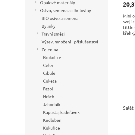
Obalové materiály
20,3
Osivo, semena a cibuloviny
Mini o
BIO osivo a semena
svojí 
Bylinky
Littl
křehký
Travní směsi
klasick
Výsev, množení - příslušenství
Zelenina
Brokolice
Celer
Cibule
Cuketa
Fazol
Hrách
Jahodník
Salát
Kapusta, kadeřávek
Kedluben
Kukuřice