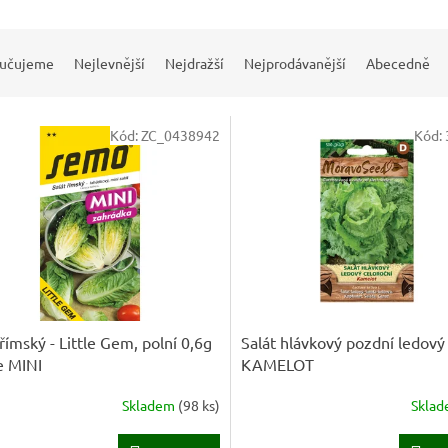
učujeme
Nejlevnější
Nejdražší
Nejprodávanější
Abecedně
Kód:
ZC_0438942
Kód:
 římský - Little Gem, polní 0,6g
Salát hlávkový pozdní ledový
ie MINI
KAMELOT
Skladem
(
98 ks
)
Skla