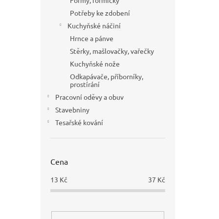
Formy, formičky
Potřeby ke zdobení
Kuchyňské náčiní
Hrnce a pánve
Stěrky, mašlovačky, vařečky
Kuchyňské nože
Odkapávače, příborníky,
prostírání
Pracovní oděvy a obuv
Stavebniny
Tesařské kování
Cena
13
Kč
37
Kč