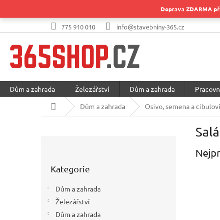
Přejít
Doprava ZDARMA při 
na
obsah
775 910 010
info@stavebniny-365.cz
Dům a zahrada
Železářství
Dům a zahrada
Pracovn
Domů
Dům a zahrada
Osivo, semena a cibulov
Salá
P
o
Nejpr
Přeskočit
s
Kategorie
kategorie
t
r
Dům a zahrada
a
Železářství
n
Dům a zahrada
n