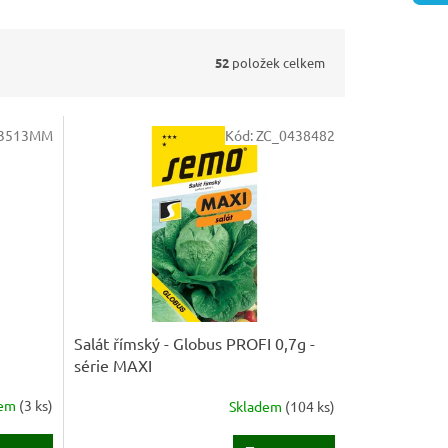
52
položek celkem
3513MM
Kód:
ZC_0438482
Salát římský - Globus PROFI 0,7g -
série MAXI
dem
(
3 ks
)
Skladem
(
104 ks
)