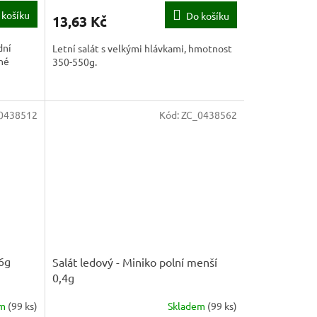
 košíku
Do košíku
13,63 Kč
dní
Letní salát s velkými hlávkami, hmotnost
vné
350-550g.
0438512
Kód:
ZC_0438562
,6g
Salát ledový - Miniko polní menší
0,4g
em
(
99 ks
)
Skladem
(
99 ks
)