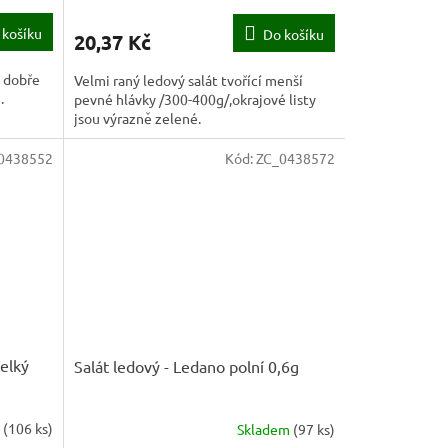
 košíku
Do košíku
20,37 Kč
e dobře
Velmi raný ledový salát tvořící menší
.
pevné hlávky /300-400g/,okrajové listy
jsou výrazně zelené.
0438552
Kód:
ZC_0438572
velký
Salát ledový - Ledano polní 0,6g
m
(
106 ks
)
Skladem
(
97 ks
)