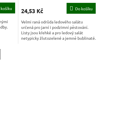
 košíku
Do košíku
24,53 Kč
tnými
Velmi raná odrůda ledového salátu
adby.
určená pro jarní i podzimní pěstování.
Listy jsou křehké a pro ledový salát
netypicky žlutozelené a jemně bublinaté.