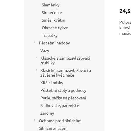
Slaměnky
24,5
Slunečnice
Směsi květin
Polora
kulovi
Okrasné tykve
manže
Třapatky
Pěstební nádoby
Vázy
Klasické a samozavlažovací
truhlíky
Klasické, samozavlažovací a
závěsné květináče
Klíčící misky
Pěstební stoly a podnosy
Pytle, sáčky na pěstování
Sadbovače, pařeniště
Žardiny
Ochrana proti škůdcům
Silniční značení