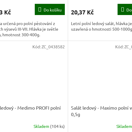
Do košíku
Do
3 Kč
20,37 Kč
 určená pro polní pěstování z
Letní polní ledový salát, hlávka j
h výsevů III-VII. Hlávka je světle
uzavřená o hmotnosti 500-1000g
á, hmotnost 300-400g.
Kód:
ZC_0438582
Kód:
ZC_
 ledový - Medimo PROFI polní
Salát ledový - Maximo polní 
0,5g
Skladem
(
104 ks
)
Sklade