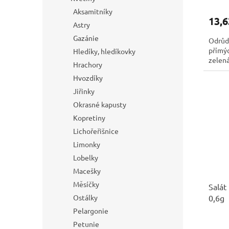
Aksamitníky
13,6
Astry
Gazánie
Odrůda
přímýc
Hledíky, hledíkovky
zelen
Hrachory
Hvozdíky
Jiřinky
Okrasné kapusty
Kopretiny
Lichořeřišnice
Limonky
Lobelky
Macešky
Měsíčky
Salát
0,6g
Ostálky
Pelargonie
Petunie