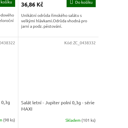
 košíku
Do košíku
36,86 Kč
ledového
Unikátní odrůda římského salátu s
eloroční
velkými hlávkami.Odrůda vhodná pro
jarní a podz. pěstování.
0438322
Kód:
ZC_0438332
í 0,3g
Salát letní - Jupiter polní 0,3g - série
MAXI
em
(
98 ks
)
Skladem
(
101 ks
)