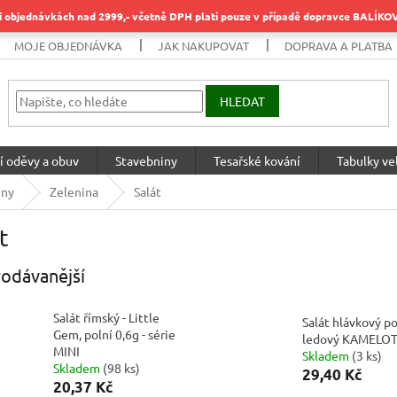
objednávkách nad 2999,- včetně DPH platí pouze v případě dopravce BALÍK
MOJE OBJEDNÁVKA
JAK NAKUPOVAT
DOPRAVA A PLATBA
HLEDAT
í oděvy a obuv
Stavebniny
Tesařské kování
Tabulky vel
iny
Zelenina
Salát
t
odávanější
Salát římský - Little
Salát hlávkový p
Gem, polní 0,6g - série
ledový KAMELO
MINI
Skladem
(
3 ks
)
Skladem
(
98 ks
)
29,40 Kč
20,37 Kč