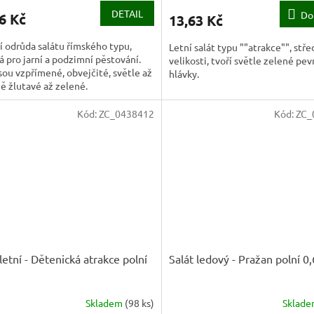
DETAIL
Do
6 Kč
13,63 Kč
 odrůda salátu římského typu,
Letní salát typu ""atrakce"", stře
 pro jarní a podzimní pěstování.
velikosti, tvoří světle zelené pe
jsou vzpřímené, obvejčité, světle až
hlávky.
ě žlutavé až zelené.
Kód:
ZC_0438412
Kód:
ZC_
 letní - Dětenická atrakce polní
Salát ledový - Pražan polní 0
Skladem
(
98 ks
)
Sklad