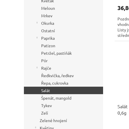
Květák
36,8
Meloun
Mrkev
Pozdní
Okurka
vhodná
Listy 
Ostatní
středn
Paprika
Patizon
Petržel, pastiňák
Pór
Rajče
Ředkvička, ředkev
Řepa, cukrovka
Salát
Špenát, mangold
Tykev
Salát
0,6g
Zelí
Zelené hnojení
Květiny