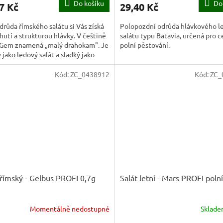
Do košíku
Do
7 Kč
29,40 Kč
drůda římského salátu si Vás získá
Polopozdní odrůda hlávkového 
chutí a strukturou hlávky. V češtině
salátu typu Batavia, určená pro c
e Gem znamená „malý drahokam". Je
polní pěstování.
 jako ledový salát a sladký jako
ý...
Kód:
ZC_0438912
Kód:
ZC_
 římský - Gelbus PROFI 0,7g
Salát letní - Mars PROFI poln
Momentálně nedostupné
Sklad