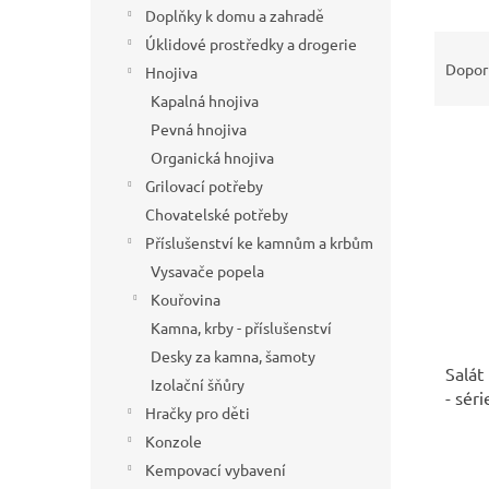
í
Doplňky k domu a zahradě
p
Ř
Úklidové prostředky a drogerie
a
a
Dopor
Hnojiva
n
z
Kapalná hnojiva
e
e
Pevná hnojiva
l
V
n
ý
Organická hnojiva
í
p
p
Grilovací potřeby
i
r
Chovatelské potřeby
s
o
Příslušenství ke kamnům a krbům
p
d
Vysavače popela
r
u
Kouřovina
o
k
d
t
Kamna, krby - příslušenství
u
ů
Desky za kamna, šamoty
Salát
k
Izolační šňůry
- sér
t
Hračky pro děti
ů
Konzole
Kempovací vybavení