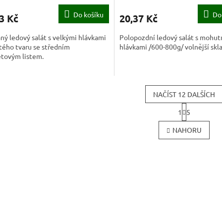
Do košíku
Do
3 Kč
20,37 Kč
ný ledový salát s velkými hlávkami
Polopozdní ledový salát s mohu
tého tvaru se středním
hlávkami /600-800g/ volnější skl
tovým listem.
NAČÍST 12 DALŠÍCH
S
1
5
t
O
r
v
NAHORU
á
l
n
á
k
d
o
a
v
c
á
í
n
í
p
r
v
k