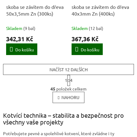
skoba se závitem do dřeva
skoba se závitem do dřeva
50x3,5mm Zn (300ks)
40x3mm Zn (400ks)
Skladem
(
9 bal
)
Skladem
(
12 bal
)
342,31 Kč
367,36 Kč
Do košíku
Do košíku
NAČÍST 12 DALŠÍCH
S
1
4
t
O
r
45
položek celkem
v
á
l
NAHORU
n
k
á
o
d
v
Kotvící technika – stabilita a bezpečnost pro
a
á
c
všechny vaše projekty
n
í
í
p
Potřebujete pevné a spolehlivé kotvení, které zvládne i ty