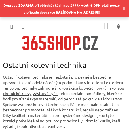
Přejít
Doprava ZDARMA při objednávkách nad 2999,- včetně DPH platí pouze
na
v případě dopravce BALÍKOVNA NA ADRESU!!!
obsah
NÁKUP
KOŠÍK
Ostatní kotevní technika
Ostatní kotevní technika je nezbytná pro pevné a bezpečné
upevnění, které odolá náročným podmínkám v interiéru i exteriéru.
Tento typ techniky zahrnuje širokou škálu kotvicích prvků, jako jsou
chemické kotvy
,
závitové tyče
nebo speciální hmoždinky, které se
hodí pro různé typy materiálů, od betonu až po cihly a sádrokarton.
Správně zvolená kotevní technika zajišťuje maximální stabilitu a
bezpečnost při montáži těžkých konstrukcí, regálů nebo zařízení.
Díky kvalitním materiálům a promyšlenému designu jsou tyto
kotvicí prvky ideální volbou pro profesionály i domácí kutily, kteří
vyžadují spolehlivost a trvanlivost.