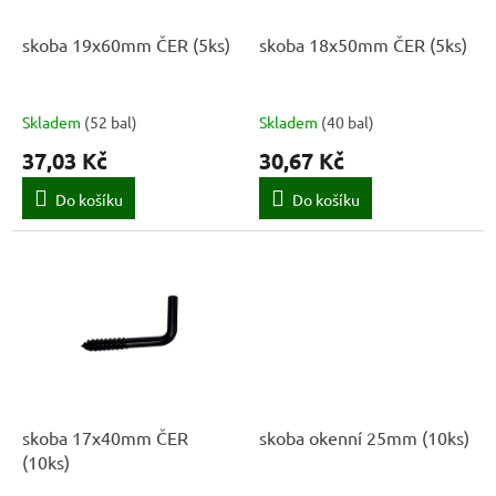
o
d
skoba 19x60mm ČER (5ks)
skoba 18x50mm ČER (5ks)
u
k
t
Skladem
(
52 bal
)
Skladem
(
40 bal
)
ů
37,03 Kč
30,67 Kč
Do košíku
Do košíku
skoba 17x40mm ČER
skoba okenní 25mm (10ks)
(10ks)