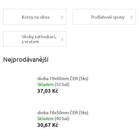
Kotvy na okna
Podlahové spony
Skoby zatloukací,
s vrutem
Nejprodávanější
skoba 19x60mm ČER (5ks)
Skladem
(
52 bal
)
37,03 Kč
skoba 18x50mm ČER (5ks)
Skladem
(
40 bal
)
30,67 Kč