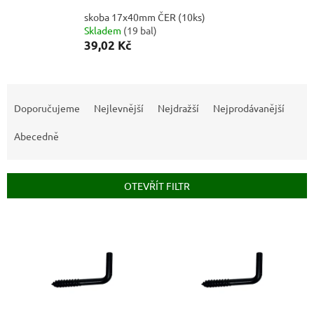
skoba 17x40mm ČER (10ks)
Skladem
(
19 bal
)
39,02 Kč
Ř
a
Doporučujeme
Nejlevnější
Nejdražší
Nejprodávanější
z
e
Abecedně
n
í
p
OTEVŘÍT FILTR
r
o
V
d
ý
u
p
k
i
t
s
ů
p
r