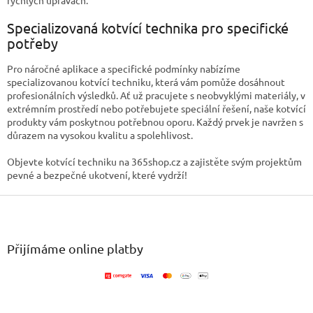
Specializovaná kotvící technika pro specifické
potřeby
Pro náročné aplikace a specifické podmínky nabízíme
specializovanou kotvící techniku, která vám pomůže dosáhnout
profesionálních výsledků. Ať už pracujete s neobvyklými materiály, v
extrémním prostředí nebo potřebujete speciální řešení, naše kotvící
produkty vám poskytnou potřebnou oporu. Každý prvek je navržen s
důrazem na vysokou kvalitu a spolehlivost.
Objevte kotvící techniku na 365shop.cz a zajistěte svým projektům
pevné a bezpečné ukotvení, které vydrží!
Z
á
p
a
Přijímáme online platby
t
í