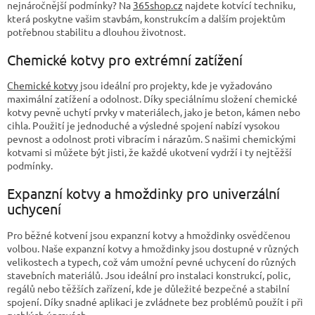
r
nejnáročnější podmínky? Na
365shop.cz
najdete kotvící techniku,
v
která poskytne vašim stavbám, konstrukcím a dalším projektům
k
potřebnou stabilitu a dlouhou životnost.
y
v
Chemické kotvy pro extrémní zatížení
ý
p
Chemické kotvy
jsou ideální pro projekty, kde je vyžadováno
i
maximální zatížení a odolnost. Díky speciálnímu složení chemické
s
kotvy pevně uchytí prvky v materiálech, jako je beton, kámen nebo
u
cihla. Použití je jednoduché a výsledné spojení nabízí vysokou
pevnost a odolnost proti vibracím i nárazům. S našimi chemickými
kotvami si můžete být jisti, že každé ukotvení vydrží i ty nejtěžší
podmínky.
Expanzní kotvy a hmoždinky pro univerzální
uchycení
Pro běžné kotvení jsou expanzní kotvy a hmoždinky osvědčenou
volbou. Naše expanzní kotvy a hmoždinky jsou dostupné v různých
velikostech a typech, což vám umožní pevné uchycení do různých
stavebních materiálů. Jsou ideální pro instalaci konstrukcí, polic,
regálů nebo těžších zařízení, kde je důležité bezpečné a stabilní
spojení. Díky snadné aplikaci je zvládnete bez problémů použít i při
rychlých úpravách.