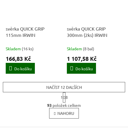
svěrka QUICK GRIP
svěrka QUICK GRIP
115mm IRWIN
300mm (2ks) IRWIN
Skladem
(
16 ks
)
Skladem
(
8 bal
)
166,83 Kč
1 107,58 Kč
Do košíku
Do košíku
NAČÍST 12 DALŠÍCH
S
1
8
t
O
r
93
položek celkem
v
á
l
NAHORU
n
k
á
o
d