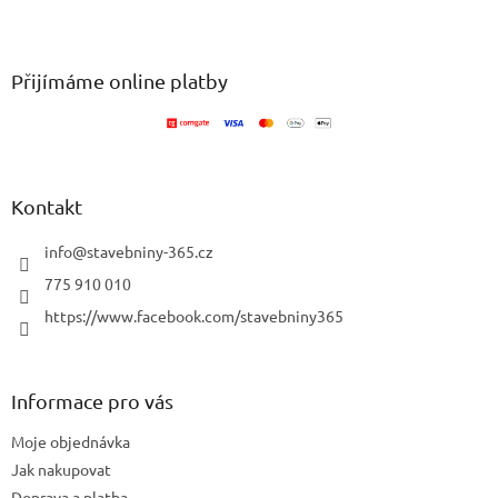
v
Z
a
á
c
á
n
í
p
í
p
a
Přijímáme online platby
r
t
v
í
k
y
v
ý
Kontakt
p
i
info
@
stavebniny-365.cz
s
u
775 910 010
https://www.facebook.com/stavebniny365
Informace pro vás
Moje objednávka
Jak nakupovat
Doprava a platba