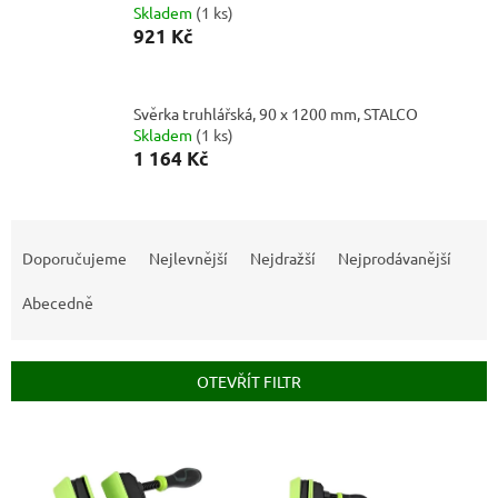
Skladem
(
1 ks
)
921 Kč
Svěrka truhlářská, 90 x 1200 mm, STALCO
Skladem
(
1 ks
)
1 164 Kč
Ř
a
Doporučujeme
Nejlevnější
Nejdražší
Nejprodávanější
z
e
Abecedně
n
í
p
OTEVŘÍT FILTR
r
o
V
d
ý
u
p