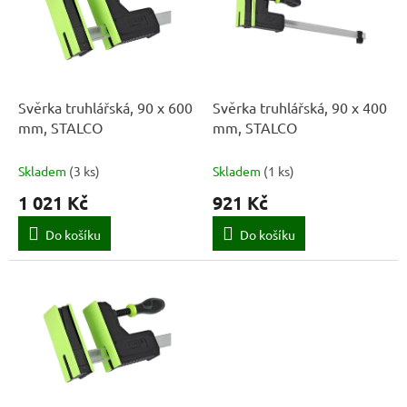
k
i
t
s
ů
p
r
o
d
Svěrka truhlářská, 90 x 600
Svěrka truhlářská, 90 x 400
u
mm, STALCO
mm, STALCO
k
t
Skladem
(
3 ks
)
Skladem
(
1 ks
)
ů
1 021 Kč
921 Kč
Do košíku
Do košíku