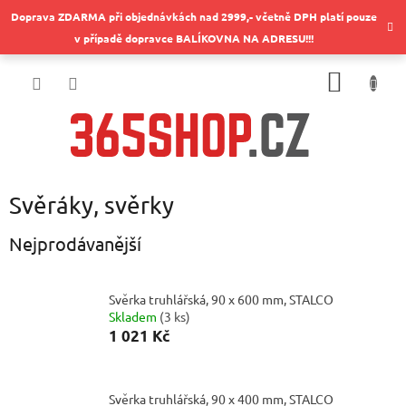
Přejít
Doprava ZDARMA při objednávkách nad 2999,- včetně DPH platí pouze
na
v případě dopravce BALÍKOVNA NA ADRESU!!!
obsah
NÁKUP
KOŠÍK
Svěráky, svěrky
Nejprodávanější
Svěrka truhlářská, 90 x 600 mm, STALCO
Skladem
(
3 ks
)
1 021 Kč
Svěrka truhlářská, 90 x 400 mm, STALCO