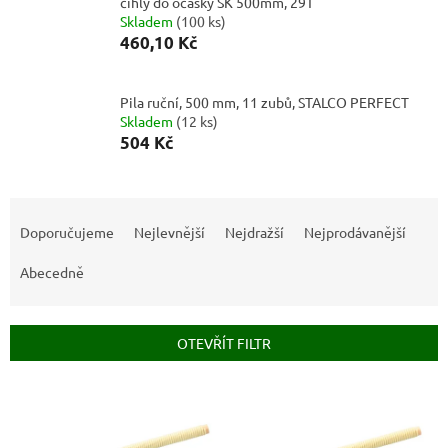
cihly do ocasky SK 500mm, 29T
Skladem
(
100 ks
)
460,10 Kč
Pila ruční, 500 mm, 11 zubů, STALCO PERFECT
Skladem
(
12 ks
)
504 Kč
Ř
a
Doporučujeme
Nejlevnější
Nejdražší
Nejprodávanější
z
e
Abecedně
n
í
p
OTEVŘÍT FILTR
r
o
V
d
ý
u
p