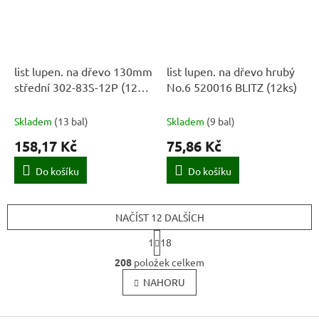
list lupen. na dřevo 130mm
list lupen. na dřevo hrubý
střední 302-83S-12P (12ks)
No.6 520016 BLITZ (12ks)
BAHCO
Skladem
(
13 bal
)
Skladem
(
9 bal
)
158,17 Kč
75,86 Kč
Do košíku
Do košíku
NAČÍST 12 DALŠÍCH
S
1
18
t
O
r
208
položek celkem
v
á
l
NAHORU
n
k
á
o
d