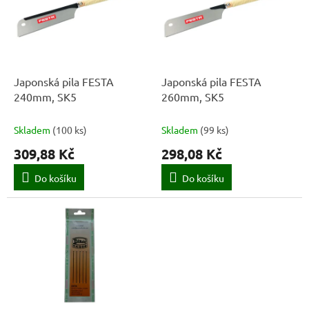
k
i
t
s
ů
p
r
o
d
Japonská pila FESTA
Japonská pila FESTA
u
240mm, SK5
260mm, SK5
k
t
Skladem
(
100 ks
)
Skladem
(
99 ks
)
ů
309,88 Kč
298,08 Kč
Do košíku
Do košíku