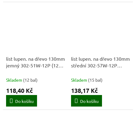
list lupen. na dřevo 130mm
list lupen. na dřevo 130mm
jemný 302-51W-12P (12ks)
střední 302-57W-12P
BAHCO
(12ks) BAHCO
Skladem
(
12 bal
)
Skladem
(
15 bal
)
118,40 Kč
138,17 Kč
Do košíku
Do košíku