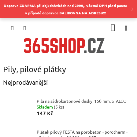
Přejít
Doprava ZDARMA při objednávkách nad 2999,- včetně DPH platí pouze
na
v případě dopravce BALÍKOVNA NA ADRESU!!!
obsah
NÁKUP
KOŠÍK
Pily, pilové plátky
Nejprodávanější
Pila na sádrokartonové desky, 150 mm, STALCO
Skladem
(
5 ks
)
147 Kč
Plátek pilový FESTA na porobeton - porotherm -