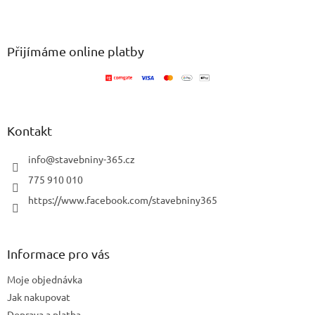
v
Z
a
á
c
á
n
í
p
í
p
a
Přijímáme online platby
r
t
v
í
k
y
v
ý
Kontakt
p
i
info
@
stavebniny-365.cz
s
u
775 910 010
https://www.facebook.com/stavebniny365
Informace pro vás
Moje objednávka
Jak nakupovat
Doprava a platba