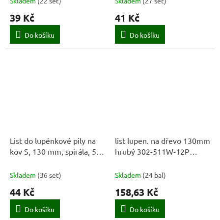
Skladem
(
22 set
)
Skladem
(
27 set
)
39 Kč
41 Kč
Do košíku
Do košíku
List do lupénkové pily na
list lupen. na dřevo 130mm
kov S, 130 mm, spirála, 5
hrubý 302-511W-12P
ks
(12ks) BAHCO
Skladem
(
36 set
)
Skladem
(
24 bal
)
44 Kč
158,63 Kč
Do košíku
Do košíku