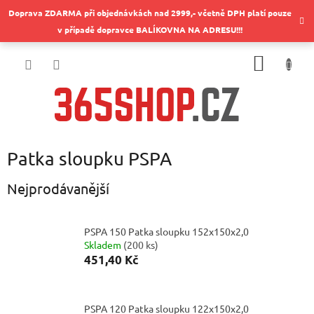
Přejít
Doprava ZDARMA při objednávkách nad 2999,- včetně DPH platí pouze
na
v případě dopravce BALÍKOVNA NA ADRESU!!!
obsah
NÁKUP
KOŠÍK
Patka sloupku PSPA
Nejprodávanější
PSPA 150 Patka sloupku 152x150x2,0
Skladem
(
200 ks
)
451,40 Kč
PSPA 120 Patka sloupku 122x150x2,0