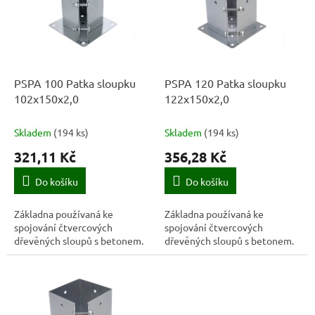
k
i
t
s
ů
p
r
o
d
PSPA 100 Patka sloupku
PSPA 120 Patka sloupku
u
102x150x2,0
122x150x2,0
k
t
Skladem
(
194 ks
)
Skladem
(
194 ks
)
ů
321,11 Kč
356,28 Kč
Do košíku
Do košíku
Základna používaná ke
Základna používaná ke
spojování čtvercových
spojování čtvercových
dřevěných sloupů s betonem.
dřevěných sloupů s betonem.