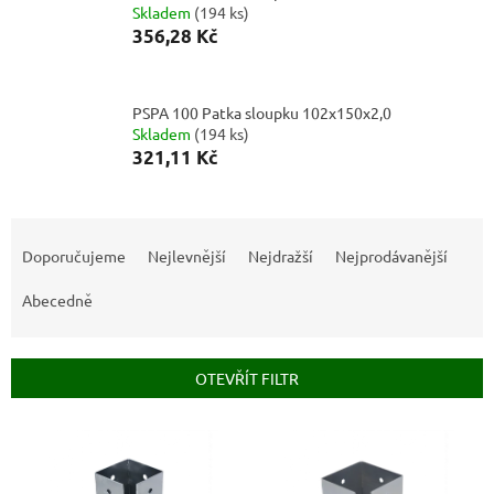
Skladem
(
194 ks
)
356,28 Kč
PSPA 100 Patka sloupku 102x150x2,0
Skladem
(
194 ks
)
321,11 Kč
Ř
a
Doporučujeme
Nejlevnější
Nejdražší
Nejprodávanější
z
e
Abecedně
n
í
p
OTEVŘÍT FILTR
r
o
V
d
ý
u
p