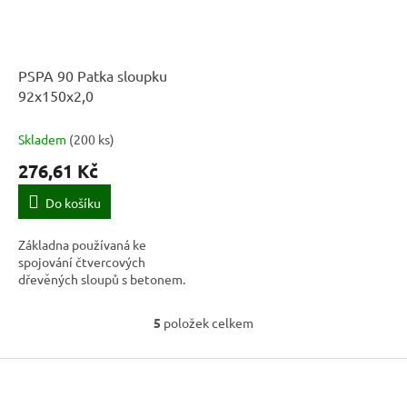
PSPA 90 Patka sloupku
92x150x2,0
Skladem
(
200 ks
)
276,61 Kč
Do košíku
Základna používaná ke
spojování čtvercových
dřevěných sloupů s betonem.
5
položek celkem
O
v
Z
l
á
á
d
p