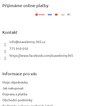
a
a
Přijímáme online platby
c
t
í
í
p
r
v
k
Kontakt
y
v
info
@
stavebniny-365.cz
ý
p
775 910 010
i
https://www.facebook.com/stavebniny365
s
u
Informace pro vás
Moje objednávka
Jak nakupovat
Doprava a platba
Obchodní podmínky
Podmínky ochrany osobních údajů