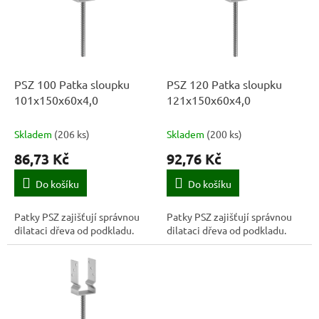
k
i
t
s
ů
p
r
o
d
PSZ 100 Patka sloupku
PSZ 120 Patka sloupku
u
101x150x60x4,0
121x150x60x4,0
k
t
Skladem
(
206 ks
)
Skladem
(
200 ks
)
ů
86,73 Kč
92,76 Kč
Do košíku
Do košíku
Patky PSZ zajišťují správnou
Patky PSZ zajišťují správnou
dilataci dřeva od podkladu.
dilataci dřeva od podkladu.