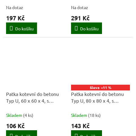
Na dotaz
Na dotaz
197 Kč
291 Kč
Do košíku
Do košíku
–11 %
Patka kotevní do betonu
Patka kotevní do betonu
Typ U, 60 x 60 x 4, s
Typ U, 80 x 80 x 4, s
prolisem
prolisem
Skladem
(
4 ks
)
Skladem
(
18 ks
)
106 Kč
143 Kč