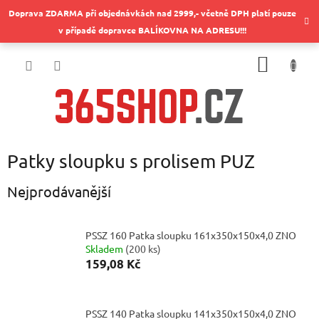
Přejít
Doprava ZDARMA při objednávkách nad 2999,- včetně DPH platí pouze
na
v případě dopravce BALÍKOVNA NA ADRESU!!!
obsah
NÁKUP
KOŠÍK
Patky sloupku s prolisem PUZ
Nejprodávanější
PSSZ 160 Patka sloupku 161x350x150x4,0 ZNO
Skladem
(
200 ks
)
159,08 Kč
PSSZ 140 Patka sloupku 141x350x150x4,0 ZNO