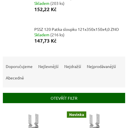
Skladem
(
203 ks
)
152,22 Kč
PSSZ 120 Patka sloupku 121x350x150x4,0 ZNO
Skladem
(
216 ks
)
147,73 Kč
Ř
a
Doporučujeme
Nejlevnější
Nejdražší
Nejprodávanější
z
e
Abecedně
n
í
p
OTEVŘÍT FILTR
r
o
V
Novinka
d
ý
u
p