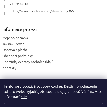
u
775 910 010
https://www.facebook.com/stavebniny365
Informace pro vás
Moje objednávka
Jak nakupovat
Doprava a platba
Obchodní podmínky
Podmínky ochrany osobních údajů
Kontakty
Tento web používá soubory cookie. Dalším procházením
Blog
tohoto webu vyjadřujete souhlas s jejich používáním.. Více
informací
zde
.