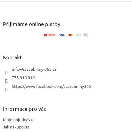
v
Z
a
á
c
á
n
í
p
í
p
a
Přijímáme online platby
r
t
v
í
k
y
v
ý
Kontakt
p
i
info
@
stavebniny-365.cz
s
u
775 910 010
https://www.facebook.com/stavebniny365
Informace pro vás
Moje objednávka
Jak nakupovat