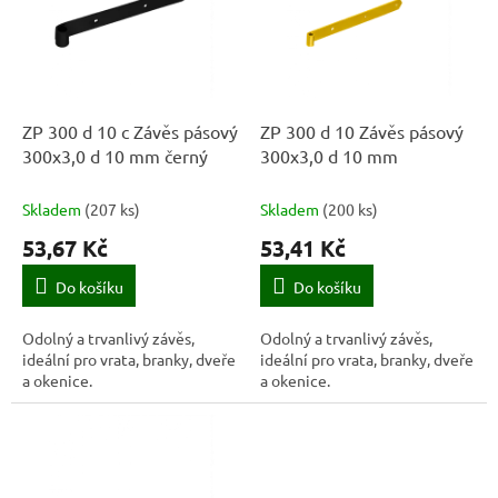
k
i
t
s
ů
p
r
o
d
ZP 300 d 10 c Závěs pásový
ZP 300 d 10 Závěs pásový
u
300x3,0 d 10 mm černý
300x3,0 d 10 mm
k
t
Skladem
(
207 ks
)
Skladem
(
200 ks
)
ů
53,67 Kč
53,41 Kč
Do košíku
Do košíku
Odolný a trvanlivý závěs,
Odolný a trvanlivý závěs,
ideální pro vrata, branky, dveře
ideální pro vrata, branky, dveře
a okenice.
a okenice.