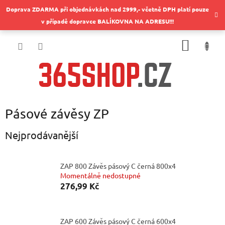
Přejít
Doprava ZDARMA při objednávkách nad 2999,- včetně DPH platí pouze
na
v případě dopravce BALÍKOVNA NA ADRESU!!!
obsah
NÁKUP
KOŠÍK
Pásové závěsy ZP
Nejprodávanější
ZAP 800 Závěs pásový C černá 800x4
Momentálně nedostupné
276,99 Kč
ZAP 600 Závěs pásový C černá 600x4