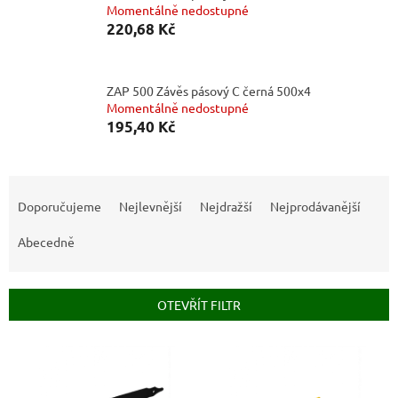
Momentálně nedostupné
220,68 Kč
ZAP 500 Závěs pásový C černá 500x4
Momentálně nedostupné
195,40 Kč
Ř
a
Doporučujeme
Nejlevnější
Nejdražší
Nejprodávanější
z
e
Abecedně
n
í
p
OTEVŘÍT FILTR
r
o
V
d
ý
u
p