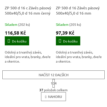
ZP 500 d 16 c Závěs pásový
ZP 500 d 16 Závěs pásový
500x40/5,0 d 16 mm černý
500x40/5,0 d 16 mm
Skladem
(
202 ks
)
Skladem
(
205 ks
)
116,58 Kč
97,39 Kč
Do košíku
Do košíku
Odolný a trvanlivý závěs,
Odolný a trvanlivý závěs,
ideální pro vrata, branky, dveře
ideální pro vrata, branky, dveře
a okenice.
a okenice.
NAČÍST 12 DALŠÍCH
S
1
4
t
O
r
37
položek celkem
v
á
l
NAHORU
n
k
á
o
d