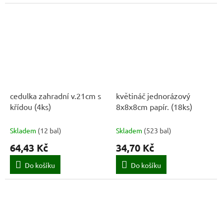
cedulka zahradní v.21cm s
květináč jednorázový
křídou (4ks)
8x8x8cm papír. (18ks)
Skladem
(
12 bal
)
Skladem
(
523 bal
)
64,43 Kč
34,70 Kč
Do košíku
Do košíku