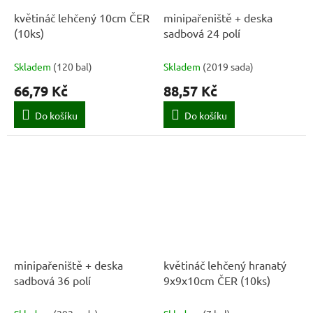
květináč lehčený 10cm ČER
minipařeniště + deska
(10ks)
sadbová 24 polí
Skladem
(
120 bal
)
Skladem
(
2019 sada
)
66,79 Kč
88,57 Kč
Do košíku
Do košíku
minipařeniště + deska
květináč lehčený hranatý
sadbová 36 polí
9x9x10cm ČER (10ks)