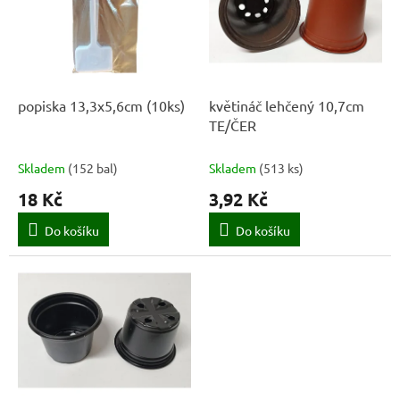
k
i
t
s
ů
p
r
o
d
popiska 13,3x5,6cm (10ks)
květináč lehčený 10,7cm
u
TE/ČER
k
t
Skladem
(
152 bal
)
Skladem
(
513 ks
)
ů
18 Kč
3,92 Kč
Do košíku
Do košíku