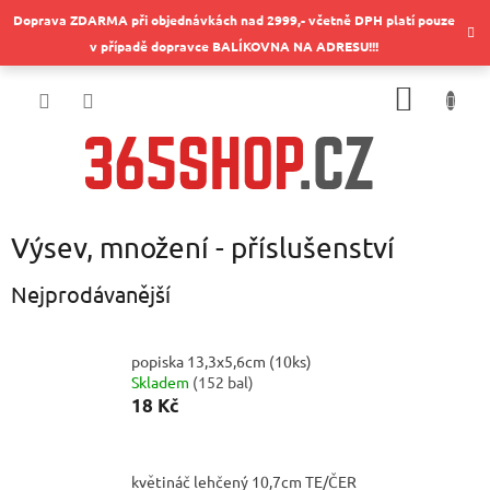
Přejít
Doprava ZDARMA při objednávkách nad 2999,- včetně DPH platí pouze
na
v případě dopravce BALÍKOVNA NA ADRESU!!!
obsah
NÁKUP
KOŠÍK
Výsev, množení - příslušenství
Nejprodávanější
popiska 13,3x5,6cm (10ks)
Skladem
(
152 bal
)
18 Kč
květináč lehčený 10,7cm TE/ČER