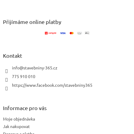
v
Z
a
á
c
á
n
í
p
í
p
a
Přijímáme online platby
r
t
v
í
k
y
v
ý
Kontakt
p
i
info
@
stavebniny-365.cz
s
u
775 910 010
https://www.facebook.com/stavebniny365
Informace pro vás
Moje objednávka
Jak nakupovat
Doprava a platba