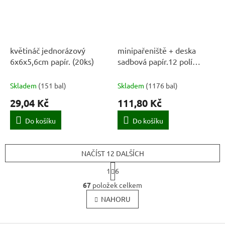
květináč jednorázový
minipařeniště + deska
6x6x5,6cm papír. (20ks)
sadbová papír.12 polí
(3sady)
Skladem
(
151 bal
)
Skladem
(
1176 bal
)
29,04 Kč
111,80 Kč
Do košíku
Do košíku
NAČÍST 12 DALŠÍCH
S
1
6
t
O
r
67
položek celkem
v
á
l
NAHORU
n
k
á
o
d