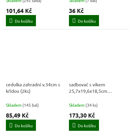
Skladem
(
292 sada
)
Skladem
(
7 bal
)
101,64 Kč
36 Kč
Do košíku
Do košíku
cedulka zahradní v.34cm s
sadbovač s víkem
křídou (2ks)
25,7x19,6x18,5cm
RESPANA PH ŠE
Skladem
(
145 bal
)
Skladem
(
34 ks
)
85,49 Kč
173,30 Kč
Do košíku
Do košíku