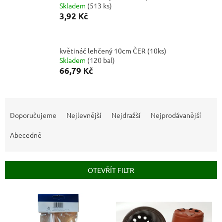
Skladem
(
513 ks
)
3,92 Kč
květináč lehčený 10cm ČER (10ks)
Skladem
(
120 bal
)
66,79 Kč
Ř
a
Doporučujeme
Nejlevnější
Nejdražší
Nejprodávanější
z
e
Abecedně
n
í
p
OTEVŘÍT FILTR
r
o
V
d
ý
u
p