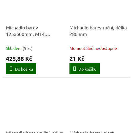
Míchadlo barev
Míchadlo barev ruční, délka
125x600mm, M14,
280 mm
sklolam. 1217
Skladem
(
9 ks
)
Momentálně nedostupné
425,88 Kč
21 Kč
Do košíku
Do košíku
Míchadlo barev ruční, délka
Míchadlo barev, plast,