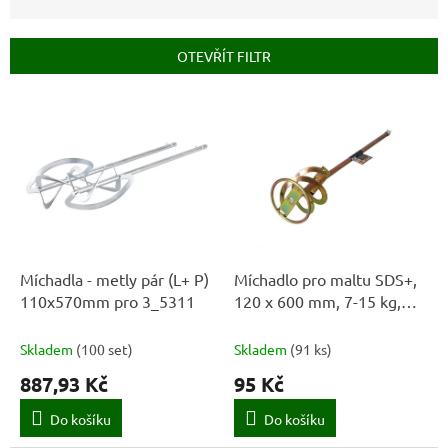
n
í
p
OTEVŘÍT FILTR
r
o
V
d
ý
u
p
k
i
t
s
ů
p
r
o
d
Míchadla - metly pár (L+ P)
Míchadlo pro maltu SDS+,
u
110x570mm pro 3_5311
120 x 600 mm, 7-15 kg,
k
FASTER TOOLS
t
Skladem
(
100 set
)
Skladem
(
91 ks
)
ů
887,93 Kč
95 Kč
Do košíku
Do košíku