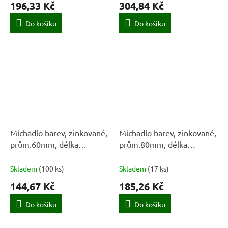
196,33 Kč
304,84 Kč
Do košíku
Do košíku
Míchadlo barev, zinkované,
Míchadlo barev, zinkované,
prům.60mm, délka
prům.80mm, délka
400mm, tyč Ø 8 1225
400mm, tyč Ø 8 1226
Skladem
(
100 ks
)
Skladem
(
17 ks
)
144,67 Kč
185,26 Kč
Do košíku
Do košíku