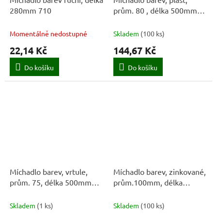
280mm 710
prům. 80 , délka 500mm
1203
Momentálně nedostupné
Skladem
(
100 ks
)
22,14 Kč
144,67 Kč
Do košíku
Do košíku
Míchadlo barev, vrtule,
Míchadlo barev, zinkované,
prům. 75, délka 500mm
prům.100mm, délka
1201
590mm, tyč Ø 10 1227
Skladem
(
1 ks
)
Skladem
(
100 ks
)