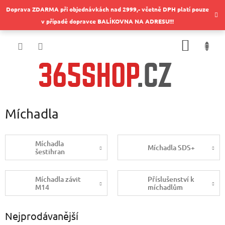
Přejít
Doprava ZDARMA při objednávkách nad 2999,- včetně DPH platí pouze
na
v případě dopravce BALÍKOVNA NA ADRESU!!!
obsah
NÁKUP
KOŠÍK
Míchadla
Míchadla
Míchadla SDS+
šestihran
Míchadla závit
Příslušenství k
M14
míchadlům
Nejprodávanější