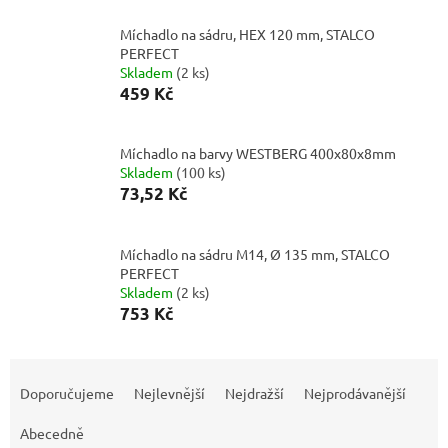
Míchadlo na sádru, HEX 120 mm, STALCO
PERFECT
Skladem
(
2 ks
)
459 Kč
Míchadlo na barvy WESTBERG 400x80x8mm
Skladem
(
100 ks
)
73,52 Kč
Míchadlo na sádru M14, Ø 135 mm, STALCO
PERFECT
Skladem
(
2 ks
)
753 Kč
Ř
a
Doporučujeme
Nejlevnější
Nejdražší
Nejprodávanější
z
e
Abecedně