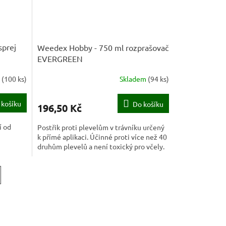
sprej
Weedex Hobby - 750 ml rozprašovač
EVERGREEN
m
(
100 ks
)
Skladem
(
94 ks
)
 košíku
Do košíku
196,50 Kč
í od
Postřik proti plevelům v trávníku určený
k přímé aplikaci. Účinné proti více než 40
druhům plevelů a není toxický pro včely.