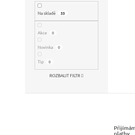
Na skladě
33
Akce
0
Novinka
0
Tip
0
ROZBALIT FILTR
Z
á
p
a
t
Přijímám
í
platby