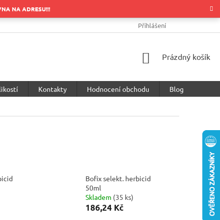
OVNA NA ADRESU!!!
OBCHODNÍ PODMÍNKY
PODMÍNKY OCHRANY OSOBNÍCH ÚDA
Přihlášení
NÁKUPNÍ
Prázdný košík
KOŠÍK
ikostí
Kontakty
Hodnocení obchodu
Blog
bicid
Bofix selekt. herbicid
50ml
Skladem
(
35 ks
)
186,24 Kč