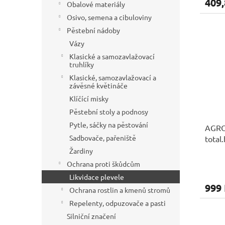
409,
Obalové materiály
Osivo, semena a cibuloviny
Pěstební nádoby
Vázy
Klasické a samozavlažovací
truhlíky
Klasické, samozavlažovací a
závěsné květináče
Klíčící misky
Pěstební stoly a podnosy
Pytle, sáčky na pěstování
AGRO
Sadbovače, pařeniště
total
Žardiny
Ochrana proti škůdcům
Likvidace plevele
999
Ochrana rostlin a kmenů stromů
Repelenty, odpuzovače a pasti
Silniční značení