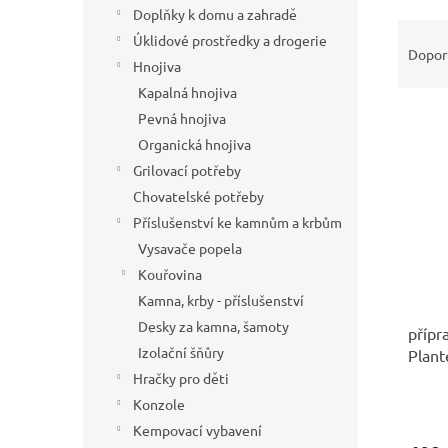
í
Doplňky k domu a zahradě
Ř
p
Úklidové prostředky a drogerie
a
Dopor
a
Hnojiva
z
n
e
Kapalná hnojiva
e
V
n
Pevná hnojiva
l
ý
í
Organická hnojiva
p
p
Grilovací potřeby
i
r
Chovatelské potřeby
s
o
Příslušenství ke kamnům a krbům
p
d
r
u
Vysavače popela
o
k
Kouřovina
d
t
Kamna, krby - příslušenství
u
ů
Desky za kamna, šamoty
přípr
k
Izolační šňůry
Plant
t
ů
Hračky pro děti
Konzole
Kempovací vybavení