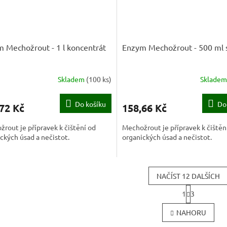
 Mechožrout - 1 l koncentrát
Enzym Mechožrout - 500 ml 
Skladem
(
100 ks
)
Sklade
Do košíku
Do
72 Kč
158,66 Kč
rout je přípravek k čištění od
Mechožrout je přípravek k čištěn
ckých úsad a nečistot.
organických úsad a nečistot.
NAČÍST 12 DALŠÍCH
S
1
3
t
O
r
v
NAHORU
á
l
n