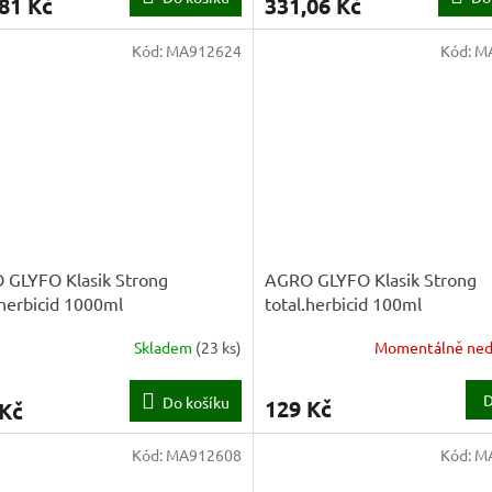
81 Kč
331,06 Kč
Kód:
MA912624
Kód:
M
 GLYFO Klasik Strong
AGRO GLYFO Klasik Strong
.herbicid 1000ml
total.herbicid 100ml
Skladem
(
23 ks
)
Momentálně ned
D
Do košíku
129 Kč
 Kč
Kód:
MA912608
Kód:
M