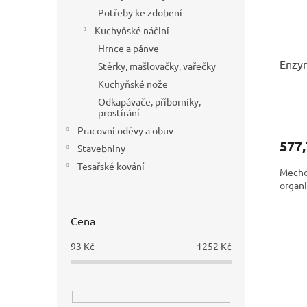
Potřeby ke zdobení
Kuchyňské náčiní
Hrnce a pánve
Enzym
Stěrky, mašlovačky, vařečky
Kuchyňské nože
Odkapávače, příborníky,
prostírání
Pracovní oděvy a obuv
577,
Stavebniny
Tesařské kování
Mechož
organi
Cena
93
Kč
1252
Kč