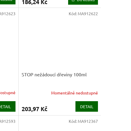
186,24 Kč
A912623
Kód:
MA912622
STOP nežádoucí dřeviny 100ml
ostupné
Momentálně nedostupné
ETAIL
DETAIL
203,97 Kč
A912593
Kód:
MA912367