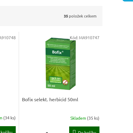
35
položek celkem
A910748
Kód:
MA910747
Bofix selekt. herbicid 50ml
em
(
34 ks
)
Skladem
(
35 ks
)
 košíku
Do košíku