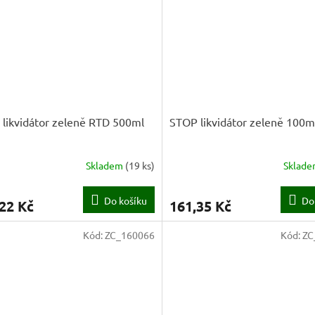
likvidátor zeleně RTD 500ml
STOP likvidátor zeleně 100m
Skladem
(
19 ks
)
Sklad
Do košíku
Do
22 Kč
161,35 Kč
Kód:
ZC_160066
Kód:
ZC