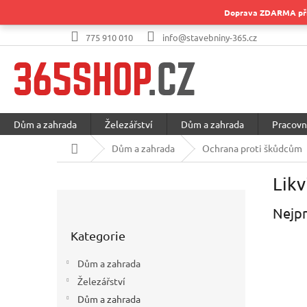
Přejít
Doprava ZDARMA při 
na
obsah
775 910 010
info@stavebniny-365.cz
Dům a zahrada
Železářství
Dům a zahrada
Pracovn
Domů
Dům a zahrada
Ochrana proti škůdcům
Likv
P
o
Nejpr
Přeskočit
s
Kategorie
kategorie
t
r
Dům a zahrada
a
Železářství
n
Dům a zahrada
n