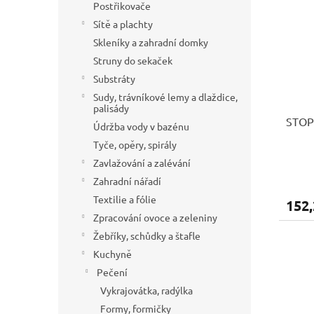
Postřikovače
Sítě a plachty
Skleníky a zahradní domky
Struny do sekaček
Substráty
Sudy, trávníkové lemy a dlaždice,
palisády
STOP 
Údržba vody v bazénu
Tyče, opěry, spirály
Zavlažování a zalévání
Zahradní nářadí
Textilie a fólie
152,
Zpracování ovoce a zeleniny
Žebříky, schůdky a štafle
Kuchyně
Pečení
Vykrajovátka, radýlka
Formy, formičky