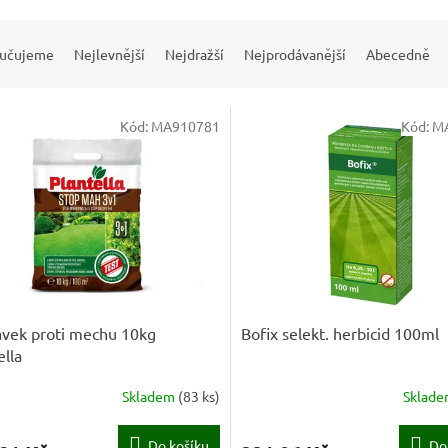
učujeme
Nejlevnější
Nejdražší
Nejprodávanější
Abecedně
Kód:
MA910781
Kód:
M
avek proti mechu 10kg
Bofix selekt. herbicid 100ml
ella
Skladem
(
83 ks
)
Sklad
Do košíku
Do