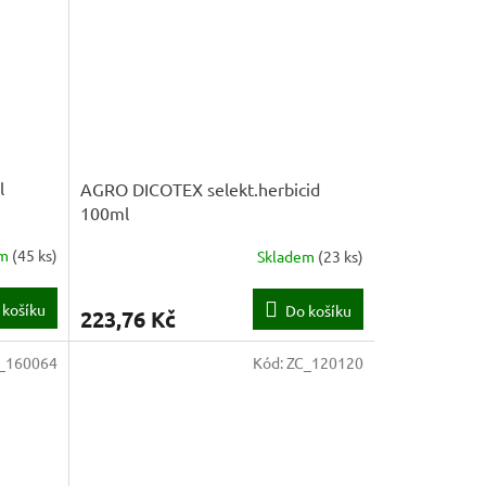
l
AGRO DICOTEX selekt.herbicid
100ml
em
(
45 ks
)
Skladem
(
23 ks
)
 košíku
Do košíku
223,76 Kč
_160064
Kód:
ZC_120120