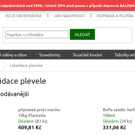
objednávkách nad 2999,- včetně DPH platí pouze v případě dopravce BALÍK
MOJE OBJEDNÁVKA
JAK NAKUPOVAT
DOPRAVA A PLATBA
HLEDAT
í oděvy a obuv
Stavebniny
Tesařské kování
Tabulky vel
Likvidace plevele
idace plevele
odávanější
přípravek proti mechu
Bofix selekt. her
10kg Plantella
100ml
Skladem
(
83 ks
)
Skladem
(
34 ks
)
409,81 Kč
331,06 Kč