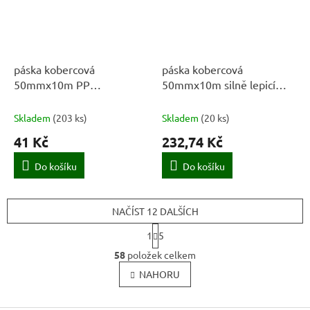
páska kobercová
páska kobercová
50mmx10m PP
50mmx10m silně lepicí
oboustranná
TESA
Skladem
(
203 ks
)
Skladem
(
20 ks
)
41 Kč
232,74 Kč
Do košíku
Do košíku
NAČÍST 12 DALŠÍCH
S
1
5
t
O
r
58
položek celkem
v
á
l
NAHORU
n
k
á
o
d