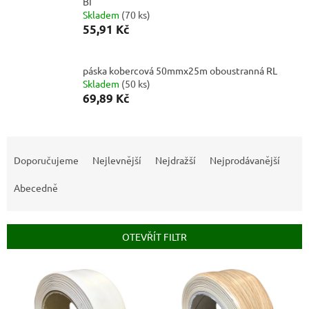
BÍ
Skladem
(
70 ks
)
55,91 Kč
páska kobercová 50mmx25m oboustranná RL
Skladem
(
50 ks
)
69,89 Kč
Ř
a
Doporučujeme
Nejlevnější
Nejdražší
Nejprodávanější
z
e
Abecedně
n
í
p
OTEVŘÍT FILTR
r
o
V
d
ý
u
p