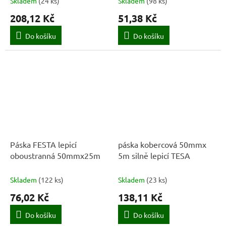
Skladem
(
24 ks
)
Skladem
(
98 ks
)
208,12 Kč
51,38 Kč
Do košíku
Do košíku
Páska FESTA lepicí
páska kobercová 50mmx
oboustranná 50mmx25m
5m silně lepicí TESA
Skladem
(
122 ks
)
Skladem
(
23 ks
)
76,02 Kč
138,11 Kč
Do košíku
Do košíku