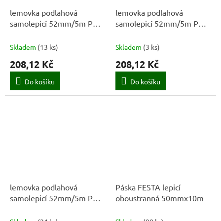
lemovka podlahová
lemovka podlahová
samolepicí 52mm/5m PVC
samolepicí 52mm/5m PVC
dub sv.
dub wild
Skladem
(
13 ks
)
Skladem
(
3 ks
)
208,12 Kč
208,12 Kč
Do košíku
Do košíku
lemovka podlahová
Páska FESTA lepicí
samolepicí 52mm/5m PVC
oboustranná 50mmx10m
ŠE sv.