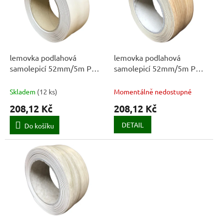
k
i
t
s
ů
p
r
o
d
lemovka podlahová
lemovka podlahová
u
samolepicí 52mm/5m PVC
samolepicí 52mm/5m PVC
k
BÍ
dub přírodní
t
Skladem
(
12 ks
)
Momentálně nedostupné
ů
208,12 Kč
208,12 Kč
DETAIL
Do košíku