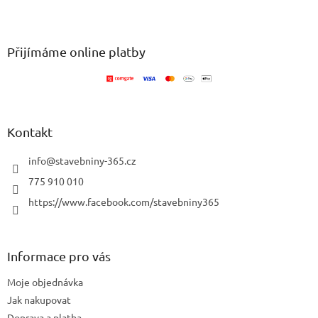
v
Z
a
á
c
á
n
í
p
í
p
a
Přijímáme online platby
r
t
v
í
k
y
v
ý
Kontakt
p
i
info
@
stavebniny-365.cz
s
u
775 910 010
https://www.facebook.com/stavebniny365
Informace pro vás
Moje objednávka
Jak nakupovat
Doprava a platba