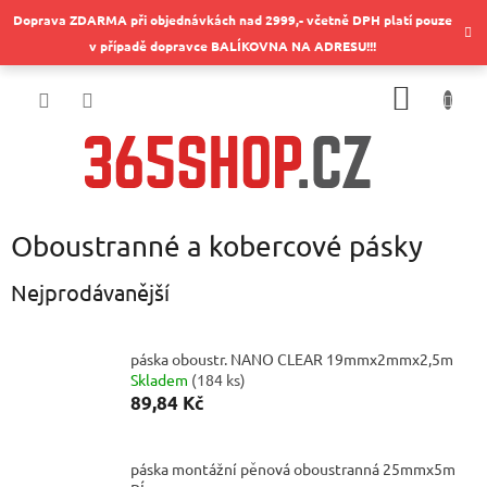
Přejít
Doprava ZDARMA při objednávkách nad 2999,- včetně DPH platí pouze
na
v případě dopravce BALÍKOVNA NA ADRESU!!!
obsah
NÁKUP
KOŠÍK
Oboustranné a kobercové pásky
Nejprodávanější
páska oboustr. NANO CLEAR 19mmx2mmx2,5m
Skladem
(
184 ks
)
89,84 Kč
páska montážní pěnová oboustranná 25mmx5m