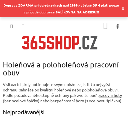
Přejít
Doprava ZDARMA při objednávkách nad 2999,- včetně DPH platí pouze
na
v případě dopravce BALÍKOVNA NA ADRESU!!!
obsah
NÁKUP
KOŠÍK
Holeňová a poloholeňová pracovní
obuv
V situacích, kdy potřebujete svým nohám zajistit tu nejvyšší
ochranu, sáhněte po kvalitní holeňové nebo poloholeňové obuvi.
Podle požadovaného stupně ochrany pak zvolte buď
pracovní boty
(bez ocelové špičky) nebo bezpečnostní boty (s ocelovou špičkou).
Nejprodávanější