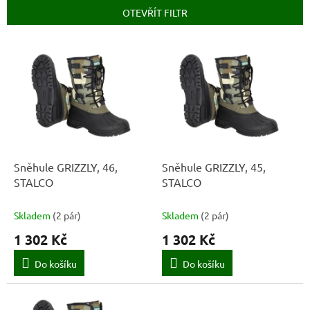
p
OTEVŘÍT FILTR
r
o
V
d
ý
u
p
k
i
t
s
ů
p
r
o
d
Sněhule GRIZZLY, 46,
Sněhule GRIZZLY, 45,
u
STALCO
STALCO
k
t
Skladem
(
2 pár
)
Skladem
(
2 pár
)
ů
1 302 Kč
1 302 Kč
Do košíku
Do košíku