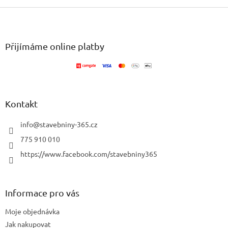
Z
á
p
a
Přijímáme online platby
t
í
Kontakt
info
@
stavebniny-365.cz
775 910 010
https://www.facebook.com/stavebniny365
Informace pro vás
Moje objednávka
Jak nakupovat