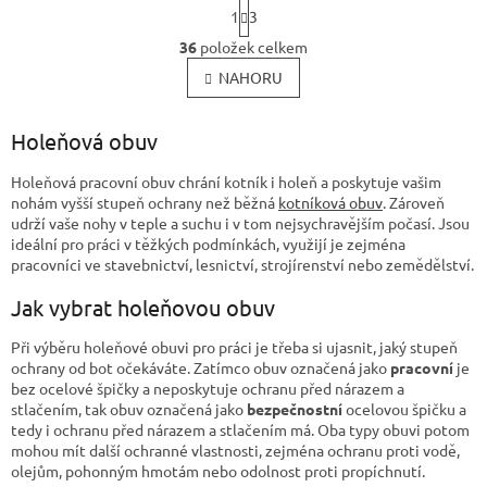
S
1
3
t
O
r
36
položek celkem
v
á
l
NAHORU
n
k
á
o
d
v
Holeňová obuv
a
á
c
n
í
Holeňová pracovní obuv chrání kotník i holeň a poskytuje vašim
í
p
nohám vyšší stupeň ochrany než běžná
kotníková obuv
. Zároveň
r
udrží vaše nohy v teple a suchu i v tom nejsychravějším počasí. Jsou
v
ideální pro práci v těžkých podmínkách, využijí je zejména
k
pracovníci ve stavebnictví, lesnictví, strojírenství nebo zemědělství.
y
Jak vybrat holeňovou obuv
v
ý
p
Při výběru holeňové obuvi pro práci je třeba si ujasnit, jaký stupeň
i
ochrany od bot očekáváte. Zatímco obuv označená jako
pracovní
je
s
bez ocelové špičky a neposkytuje ochranu před nárazem a
u
stlačením, tak obuv označená jako
bezpečnostní
ocelovou špičku a
tedy i ochranu před nárazem a stlačením má. Oba typy obuvi potom
mohou mít další ochranné vlastnosti, zejména ochranu proti vodě,
olejům, pohonným hmotám nebo odolnost proti propíchnutí.