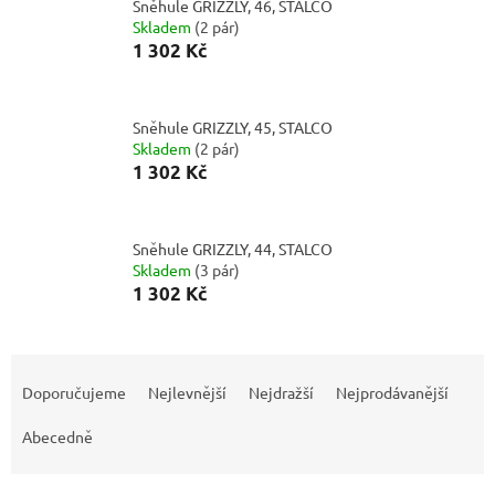
Sněhule GRIZZLY, 46, STALCO
Skladem
(
2 pár
)
1 302 Kč
Sněhule GRIZZLY, 45, STALCO
Skladem
(
2 pár
)
1 302 Kč
Sněhule GRIZZLY, 44, STALCO
Skladem
(
3 pár
)
1 302 Kč
Ř
a
Doporučujeme
Nejlevnější
Nejdražší
Nejprodávanější
z
e
Abecedně
n
í