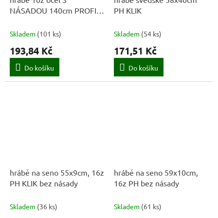
NÁSADOU 140cm PROFI
PH KLIK
český výrobek
Skladem
(
101 ks
)
Skladem
(
54 ks
)
193,84 Kč
171,51 Kč
Do košíku
Do košíku
hrábě na seno 55x9cm, 16z
hrábě na seno 59x10cm,
PH KLIK bez násady
16z PH bez násady
Skladem
(
36 ks
)
Skladem
(
61 ks
)