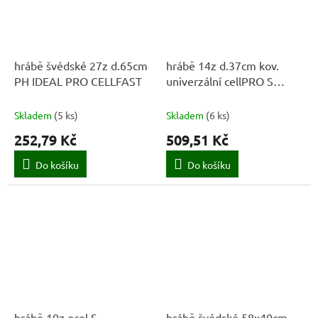
hrábě švédské 27z d.65cm
hrábě 14z d.37cm kov.
PH IDEAL PRO CELLFAST
univerzální cellPRO S
NÁSADOU 155cm
CELLFAS
Skladem
(
5 ks
)
Skladem
(
6 ks
)
252,79 Kč
509,51 Kč
Do košíku
Do košíku
hrábě 10z ocel S
hrábě švédské 58x40cm