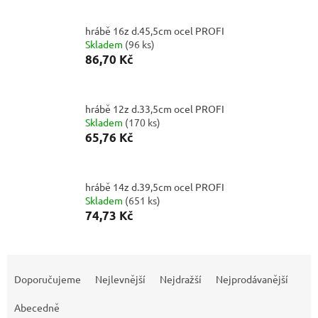
hrábě 16z d.45,5cm ocel PROFI
Skladem
(
96 ks
)
86,70 Kč
hrábě 12z d.33,5cm ocel PROFI
Skladem
(
170 ks
)
65,76 Kč
hrábě 14z d.39,5cm ocel PROFI
Skladem
(
651 ks
)
74,73 Kč
Ř
a
Doporučujeme
Nejlevnější
Nejdražší
Nejprodávanější
z
e
Abecedně