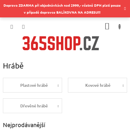
Přejít
Doprava ZDARMA při objednávkách nad 2999,- včetně DPH platí pouze
na
v případě dopravce BALÍKOVNA NA ADRESU!!!
obsah
NÁKUP
KOŠÍK
Hrábě
Plastové hrábě
Kovové hrábě
Dřevěné hrábě
Nejprodávanější