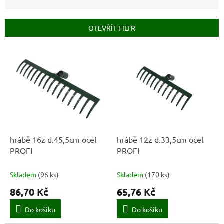
n
í
p
OTEVŘÍT FILTR
r
o
V
d
ý
u
p
k
i
t
s
ů
p
r
o
d
hrábě 16z d.45,5cm ocel
hrábě 12z d.33,5cm ocel
u
PROFI
PROFI
k
t
Skladem
(
96 ks
)
Skladem
(
170 ks
)
ů
86,70 Kč
65,76 Kč
Do košíku
Do košíku