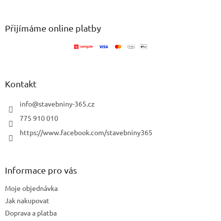
á
á
d
p
a
a
Přijímáme online platby
c
t
í
í
p
r
v
k
Kontakt
y
v
info
@
stavebniny-365.cz
ý
p
775 910 010
i
https://www.facebook.com/stavebniny365
s
u
Informace pro vás
Moje objednávka
Jak nakupovat
Doprava a platba