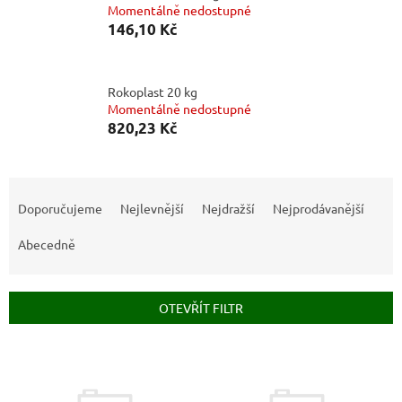
Momentálně nedostupné
146,10 Kč
Rokoplast 20 kg
Momentálně nedostupné
820,23 Kč
Ř
a
Doporučujeme
Nejlevnější
Nejdražší
Nejprodávanější
z
e
Abecedně
n
í
p
OTEVŘÍT FILTR
r
o
V
d
ý
u
p