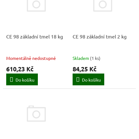
k
i
t
s
ů
p
r
o
d
CE 98 základní tmel 18 kg
CE 98 základní tmel 2 kg
u
k
t
Momentálně nedostupné
Skladem
(
1 ks
)
ů
610,23 Kč
84,25 Kč
Do košíku
Do košíku