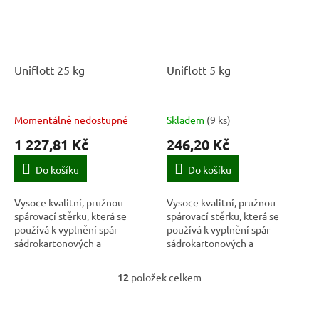
Uniflott 25 kg
Uniflott 5 kg
Momentálně nedostupné
Skladem
(
9 ks
)
1 227,81 Kč
246,20 Kč
Do košíku
Do košíku
Vysoce kvalitní, pružnou
Vysoce kvalitní, pružnou
spárovací stěrku, která se
spárovací stěrku, která se
používá k vyplnění spár
používá k vyplnění spár
sádrokartonových a
sádrokartonových a
sádrovláknitých desek.
sádrovláknitých desek.
12
položek celkem
O
v
Z
l