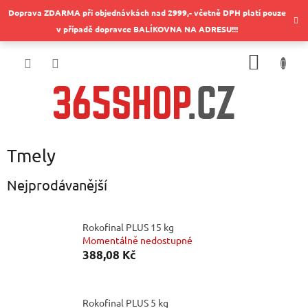
Přejít
Doprava ZDARMA při objednávkách nad 2999,- včetně DPH platí pouze
na
v případě dopravce BALÍKOVNA NA ADRESU!!!
obsah
NÁKUP
KOŠÍK
Tmely
Nejprodávanější
Rokofinal PLUS 15 kg
Momentálně nedostupné
388,08 Kč
Rokofinal PLUS 5 kg