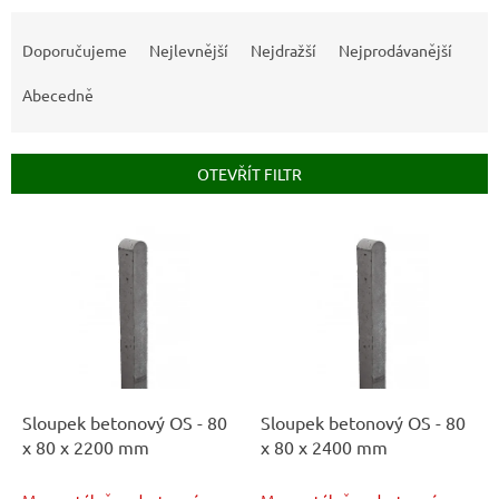
Ř
a
Doporučujeme
Nejlevnější
Nejdražší
Nejprodávanější
z
e
Abecedně
n
í
p
OTEVŘÍT FILTR
r
o
V
d
ý
u
p
k
i
t
s
ů
p
r
o
d
Sloupek betonový OS - 80
Sloupek betonový OS - 80
u
x 80 x 2200 mm
x 80 x 2400 mm
k
t