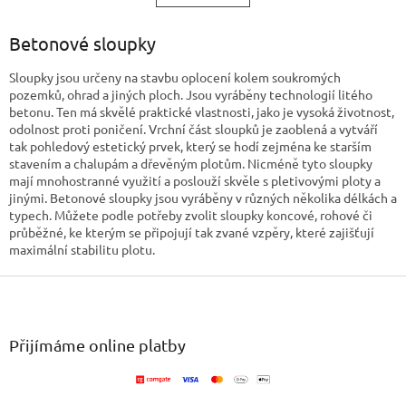
k
á
o
d
v
Betonové sloupky
a
á
c
n
í
Sloupky jsou určeny na stavbu oplocení kolem soukromých
í
p
pozemků, ohrad a jiných ploch. Jsou vyráběny technologií litého
r
betonu. Ten má skvělé praktické vlastnosti, jako je vysoká životnost,
v
odolnost proti poničení. Vrchní část sloupků je zaoblená a vytváří
k
tak pohledový estetický prvek, který se hodí zejména ke starším
y
stavením a chalupám a dřevěným plotům. Nicméně tyto sloupky
v
mají mnohostranné využití a poslouží skvěle s pletivovými ploty a
ý
jinými. Betonové sloupky jsou vyráběny v různých několika délkách a
p
typech. Můžete podle potřeby zvolit sloupky koncové, rohové či
i
průběžné, ke kterým se připojují tak zvané vzpěry, které zajišťují
s
maximální stabilitu plotu.
u
Z
á
p
a
Přijímáme online platby
t
í