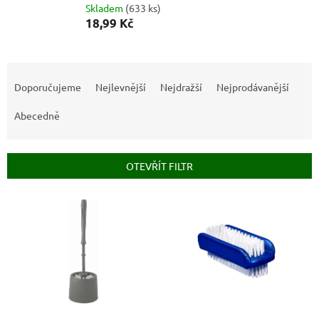
Skladem
(
633 ks
)
18,99 Kč
Ř
a
Doporučujeme
Nejlevnější
Nejdražší
Nejprodávanější
z
e
Abecedně
n
í
p
OTEVŘÍT FILTR
r
o
V
d
ý
u
p
k
i
t
s
ů
p
r
o