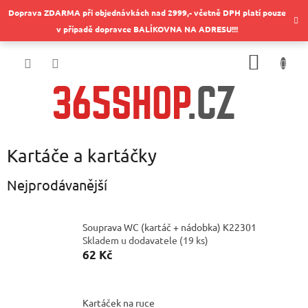
Přejít
Doprava ZDARMA při objednávkách nad 2999,- včetně DPH platí pouze
na
v případě dopravce BALÍKOVNA NA ADRESU!!!
obsah
NÁKUP
KOŠÍK
Kartáče a kartáčky
Nejprodávanější
Souprava WC (kartáč + nádobka) K22301
Skladem u dodavatele
(
19 ks
)
62 Kč
Kartáček na ruce