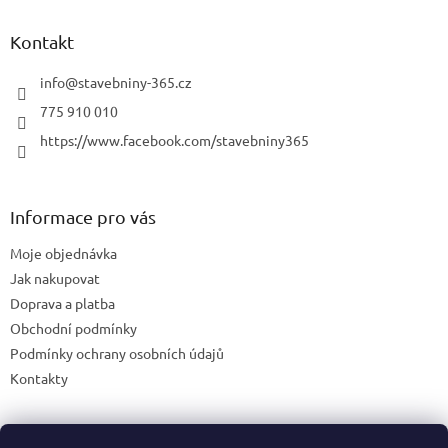
v
k
Kontakt
y
v
info
@
stavebniny-365.cz
ý
p
775 910 010
i
https://www.facebook.com/stavebniny365
s
u
Informace pro vás
Moje objednávka
Jak nakupovat
Doprava a platba
Obchodní podmínky
Podmínky ochrany osobních údajů
Kontakty