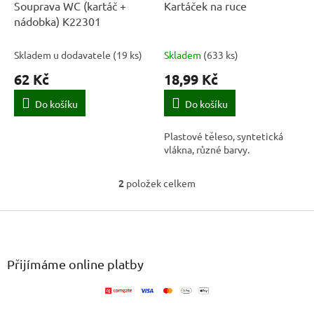
d
Souprava WC (kartáč +
Kartáček na ruce
u
nádobka) K22301
k
t
Skladem u dodavatele
(
19 ks
)
Skladem
(
633 ks
)
ů
62 Kč
18,99 Kč
Do košíku
Do košíku
Plastové těleso, syntetická
vlákna, různé barvy.
2
položek celkem
O
v
Z
l
á
á
d
p
a
a
Přijímáme online platby
c
t
í
í
p
r