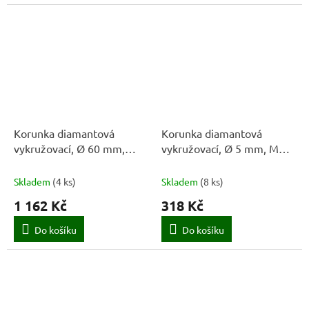
Korunka diamantová
Korunka diamantová
vykružovací, Ø 60 mm,
vykružovací, Ø 5 mm, M14,
M14, STAYER
STAYER
Skladem
(
4 ks
)
Skladem
(
8 ks
)
1 162 Kč
318 Kč
Do košíku
Do košíku