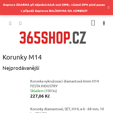
Přejít
Doprava ZDARMA při objednávkách nad 2999,- včetně DPH platí pouze
na
v případě dopravce BALÍKOVNA NA ADRESU!!!
obsah
NÁKUP
KOŠÍK
Korunky M14
Nejprodávanější
Korunka vykružovací diamantová 6mm M14
FESTA INDUSTRY
Skladem
(
100 ks
)
227,06 Kč
Korunky diamantové, SET, M14, ø 6 - 68 mm, 10