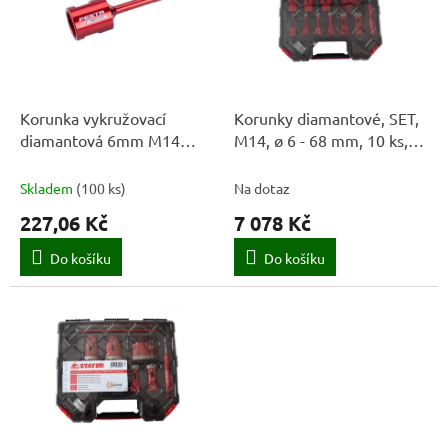
k
i
t
s
ů
p
r
o
d
Korunka vykružovací
Korunky diamantové, SET,
u
diamantová 6mm M14
M14, ø 6 - 68 mm, 10 ks,
k
FESTA INDUSTRY
STAYER
t
Skladem
(
100 ks
)
Na dotaz
ů
227,06 Kč
7 078 Kč
Do košíku
Do košíku