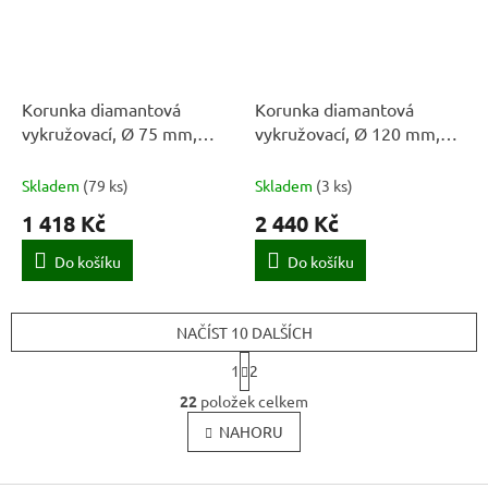
Korunka diamantová
Korunka diamantová
vykružovací, Ø 75 mm,
vykružovací, Ø 120 mm,
M14, STAYER
M14, STAYER
Skladem
(
79 ks
)
Skladem
(
3 ks
)
1 418 Kč
2 440 Kč
Do košíku
Do košíku
NAČÍST 10 DALŠÍCH
S
1
2
t
O
r
22
položek celkem
v
á
l
NAHORU
n
k
á
o
d