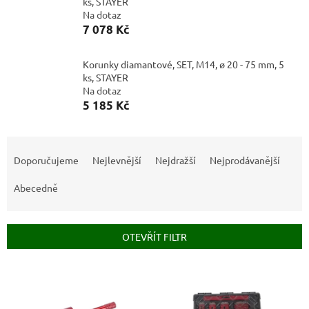
ks, STAYER
Na dotaz
7 078 Kč
Korunky diamantové, SET, M14, ø 20 - 75 mm, 5
ks, STAYER
Na dotaz
5 185 Kč
Ř
a
Doporučujeme
Nejlevnější
Nejdražší
Nejprodávanější
z
e
Abecedně
n
í
p
OTEVŘÍT FILTR
r
o
V
d
ý
u
p