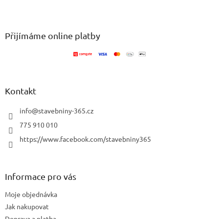
v
Z
a
á
c
á
n
í
p
í
p
a
Přijímáme online platby
r
t
v
í
k
y
v
ý
Kontakt
p
i
info
@
stavebniny-365.cz
s
u
775 910 010
https://www.facebook.com/stavebniny365
Informace pro vás
Moje objednávka
Jak nakupovat
Doprava a platba