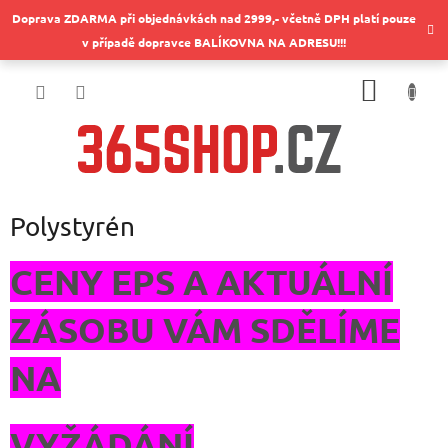
Přejít
Doprava ZDARMA při objednávkách nad 2999,- včetně DPH platí pouze
na
v případě dopravce BALÍKOVNA NA ADRESU!!!
obsah
NÁKUP
KOŠÍK
Polystyrén
CENY EPS A AKTUÁLNÍ
ZÁSOBU VÁM SDĚLÍME
NA
VYŽÁDÁNÍ