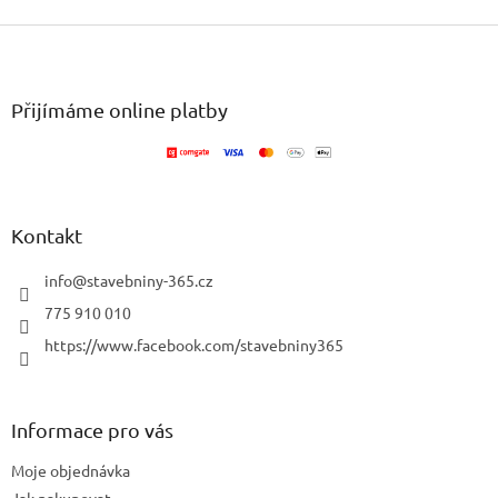
Z
á
p
a
Přijímáme online platby
t
í
Kontakt
info
@
stavebniny-365.cz
775 910 010
https://www.facebook.com/stavebniny365
Informace pro vás
Moje objednávka