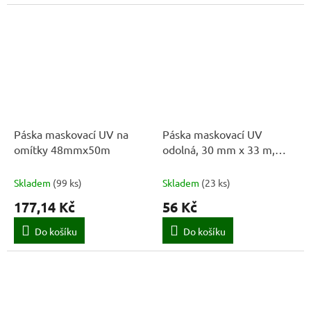
Páska maskovací UV na
Páska maskovací UV
omítky 48mmx50m
odolná, 30 mm x 33 m,
vroubkovaná, žlutá
Skladem
(
99 ks
)
Skladem
(
23 ks
)
177,14 Kč
56 Kč
Do košíku
Do košíku