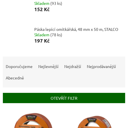
Skladem
(
93 ks
)
152 Kč
Páska lepící omítkářská, 48 mm x 50 m, STALCO
Skladem
(
78 ks
)
197 Kč
Ř
a
Doporučujeme
Nejlevnější
Nejdražší
Nejprodávanější
z
e
Abecedně
n
í
p
OTEVŘÍT FILTR
r
o
V
d
ý
u
p