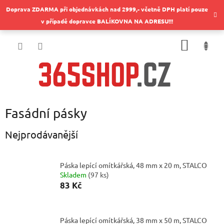
Přejít
Doprava ZDARMA při objednávkách nad 2999,- včetně DPH platí pouze
na
v případě dopravce BALÍKOVNA NA ADRESU!!!
obsah
NÁKUP
KOŠÍK
Fasádní pásky
Nejprodávanější
Páska lepící omítkářská, 48 mm x 20 m, STALCO
Skladem
(
97 ks
)
83 Kč
Páska lepící omítkářská, 38 mm x 50 m, STALCO