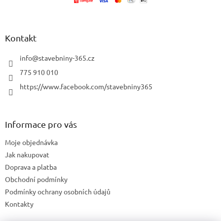
í
p
r
v
k
Kontakt
y
v
info
@
stavebniny-365.cz
ý
p
775 910 010
i
https://www.facebook.com/stavebniny365
s
u
Informace pro vás
Moje objednávka
Jak nakupovat
Doprava a platba
Obchodní podmínky
Podmínky ochrany osobních údajů
Kontakty