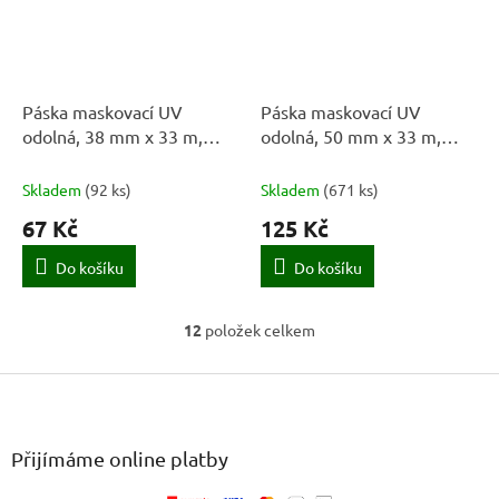
Páska maskovací UV
Páska maskovací UV
odolná, 38 mm x 33 m,
odolná, 50 mm x 33 m,
vroubkovaná, žlutá
vroubkovaná, žlutá
Skladem
(
92 ks
)
Skladem
(
671 ks
)
67 Kč
125 Kč
Do košíku
Do košíku
12
položek celkem
O
v
Z
l
á
á
d
p
a
a
Přijímáme online platby
c
t
í