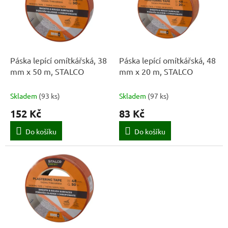
k
i
t
s
ů
p
r
o
d
Páska lepící omítkářská, 38
Páska lepící omítkářská, 48
u
mm x 50 m, STALCO
mm x 20 m, STALCO
k
t
Skladem
(
93 ks
)
Skladem
(
97 ks
)
ů
152 Kč
83 Kč
Do košíku
Do košíku