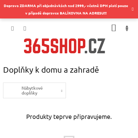
Přejít
Doprava ZDARMA při objednávkách nad 2999,- včetně DPH platí pouze
na
v případě dopravce BALÍKOVNA NA ADRESU!!!
obsah
NÁKUP
KOŠÍK
Doplňky k domu a zahradě
Nábytkové
doplňky
Produkty teprve připravujeme.