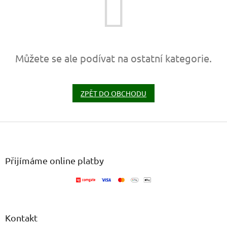
Můžete se ale podívat na ostatní kategorie.
ZPĚT DO OBCHODU
Z
á
p
a
Přijímáme online platby
t
í
Kontakt