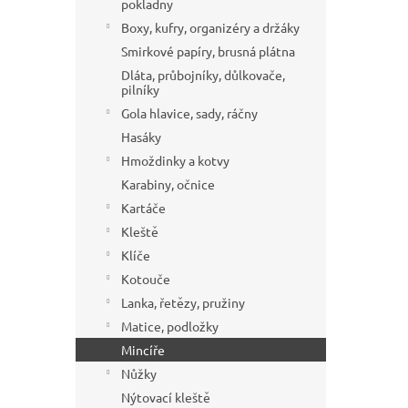
pokladny
í
Boxy, kufry, organizéry a držáky
p
a
Smirkové papíry, brusná plátna
n
Dláta, průbojníky, důlkovače,
pilníky
e
l
Gola hlavice, sady, ráčny
Hasáky
Hmoždinky a kotvy
Karabiny, očnice
Kartáče
Kleště
Klíče
Kotouče
Lanka, řetězy, pružiny
Matice, podložky
Mincíře
Nůžky
Nýtovací kleště