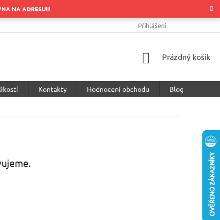
OVNA NA ADRESU!!!
OBCHODNÍ PODMÍNKY
PODMÍNKY OCHRANY OSOBNÍCH ÚDA
Přihlášení
NÁKUPNÍ
Prázdný košík
KOŠÍK
ikostí
Kontakty
Hodnocení obchodu
Blog
vujeme.