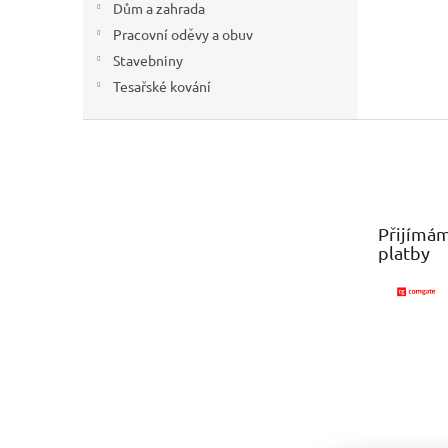
Dům a zahrada
Pracovní oděvy a obuv
Stavebniny
Tesařské kování
Z
á
p
a
t
Přijímám
í
platby