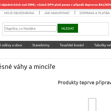
objednávkách nad 2999,- včetně DPH platí pouze v případě dopravce BALÍK
MOJE OBJEDNÁVKA
JAK NAKUPOVAT
DOPRAVA A PLATBA
HLEDAT
í oděvy a obuv
Stavebniny
Tesařské kování
Tabulky vel
sné váhy a mincíře
Produkty teprve připra