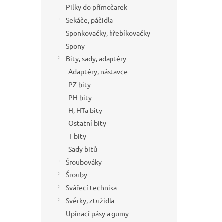
Pilky do přímočarek
Sekáče, páčidla
Sponkovačky, hřebíkovačky
Spony
Bity, sady, adaptéry
Adaptéry, nástavce
PZ bity
PH bity
H, HTa bity
Ostatní bity
T bity
Sady bitů
Šroubováky
Šrouby
Svářecí technika
Svěrky, ztužidla
Upínací pásy a gumy