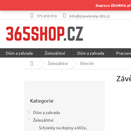
Přejít
Doprava ZDARMA při 
na
obsah
775 910 010
info@stavebniny-365.cz
Dům a zahrada
Železářství
Dům a zahrada
Pracovn
Domů
Železářství
Mincíře
Závě
P
o
Přeskočit
s
Kategorie
kategorie
t
r
Dům a zahrada
a
Železářství
n
Schránky na dopisy a klíče,
n