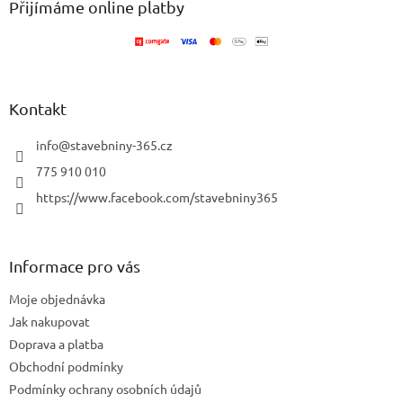
a
Přijímáme online platby
c
t
í
í
p
r
v
k
Kontakt
y
v
info
@
stavebniny-365.cz
ý
p
775 910 010
i
https://www.facebook.com/stavebniny365
s
u
Informace pro vás
Moje objednávka
Jak nakupovat
Doprava a platba
Obchodní podmínky
Podmínky ochrany osobních údajů