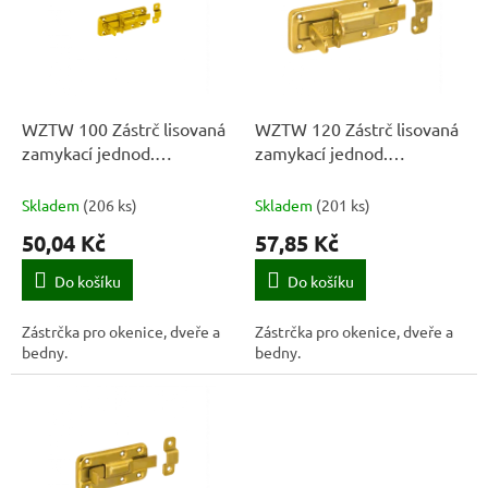
k
i
t
s
ů
p
r
o
d
WZTW 100 Zástrč lisovaná
WZTW 120 Zástrč lisovaná
u
zamykací jednod.
zamykací jednod.
k
100x40x1,0 mm
120x45x1,5 mm
t
Skladem
(
206 ks
)
Skladem
(
201 ks
)
ů
50,04 Kč
57,85 Kč
Do košíku
Do košíku
Zástrčka pro okenice, dveře a
Zástrčka pro okenice, dveře a
bedny.
bedny.