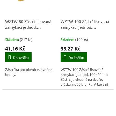
WZTW 80 Zástrč lisovaná
WZTW 100 Zástrč lisovaná
zamykací jednod.
zamykací jednod.
80x40x1,0 mm
100x40mm
Skladem
(
217 ks
)
Skladem
(
100 ks
)
41,16 Kč
35,27 Kč
Do košíku
Do košíku
Zástrčka pro okenice, dveře a
WZTW 100 Zástrč lisovaná
bedny.
zamykací jednod. 100x40mm
Zástrč je vhodná na dveře,
vrátka, nebo branku. A lze s ní
zacházet jako s nábytkovou
nebo koupelnovou západkou,
proto ji...