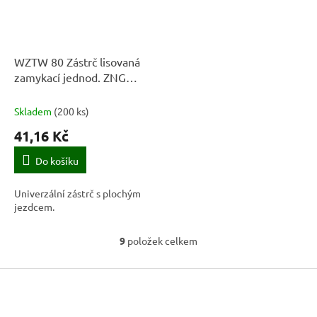
WZTW 80 Zástrč lisovaná
zamykací jednod. ZNG
80x40x1,0
Skladem
(
200 ks
)
41,16 Kč
Do košíku
Univerzální zástrč s plochým
jezdcem.
9
položek celkem
O
v
Z
l
á
á
d
p
a