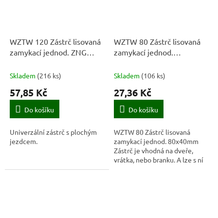
WZTW 120 Zástrč lisovaná
WZTW 80 Zástrč lisovaná
zamykací jednod. ZNG
zamykací jednod.
120x45x1,0
80x40mm
Skladem
(
216 ks
)
Skladem
(
106 ks
)
57,85 Kč
27,36 Kč
Do košíku
Do košíku
Univerzální zástrč s plochým
WZTW 80 Zástrč lisovaná
jezdcem.
zamykací jednod. 80x40mm
Zástrč je vhodná na dveře,
vrátka, nebo branku. A lze s ní
zacházet jako s nábytkovou
nebo koupelnovou západkou,
proto ji také...