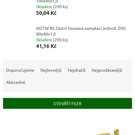
100x40x1,0
Skladem
(
200 ks
)
50,04 Kč
WZTW 80 Zástrč lisovaná zamykací jednod. ZNG
80x40x1,0
Skladem
(
200 ks
)
41,16 Kč
Ř
a
Doporučujeme
Nejlevnější
Nejdražší
Nejprodávanější
z
e
Abecedně
n
í
p
OTEVŘÍT FILTR
r
o
V
d
ý
u
p