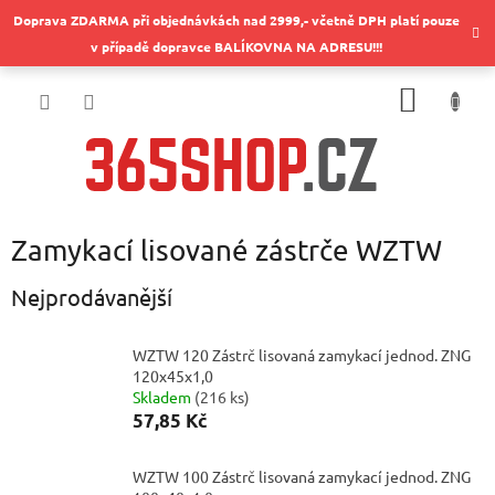
Přejít
Doprava ZDARMA při objednávkách nad 2999,- včetně DPH platí pouze
na
v případě dopravce BALÍKOVNA NA ADRESU!!!
obsah
NÁKUP
KOŠÍK
Zamykací lisované zástrče WZTW
Nejprodávanější
WZTW 120 Zástrč lisovaná zamykací jednod. ZNG
120x45x1,0
Skladem
(
216 ks
)
57,85 Kč
WZTW 100 Zástrč lisovaná zamykací jednod. ZNG