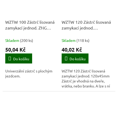
WZTW 100 Zástrč lisovaná
WZTW 120 Zástrč lisovaná
zamykací jednod. ZNG
zamykací jednod.
100x40x1,0
120x45mm
Skladem
(
200 ks
)
Skladem
(
118 ks
)
50,04 Kč
40,02 Kč
Do košíku
Do košíku
Univerzální zástrč s plochým
WZTW 120 Zástrč lisovaná
jezdcem.
zamykací jednod. 120x45mm
Zástrč je vhodná na dveře,
vrátka, nebo branku. A lze s ní
zacházet jako s nábytkovou
nebo koupelnovou západkou,
proto ji...