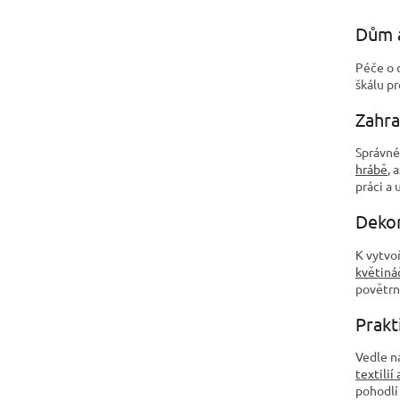
Dům a
Péče o 
škálu pr
Zahra
Správné
hrábě
, 
práci a
Dekor
K vytvo
květiná
povětrn
Prakt
Vedle n
textilií 
pohodlí