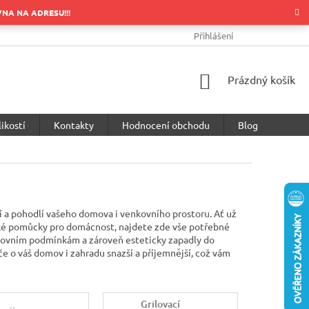
OVNA NA ADRESU!!!
OBCHODNÍ PODMÍNKY
PODMÍNKY OCHRANY OSOBNÍCH ÚDA
Přihlášení
NÁKUPNÍ
Prázdný košík
KOŠÍK
ikostí
Kontakty
Hodnocení obchodu
Blog
í a pohodlí vašeho domova i venkovního prostoru. Ať už
cké pomůcky pro domácnost, najdete zde vše potřebné
enkovním podmínkám a zároveň esteticky zapadly do
e o váš domov i zahradu snazší a příjemnější, což vám
Grilovací