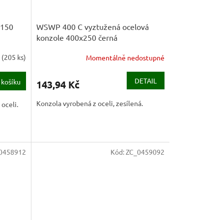
x150
WSWP 400 C vyztužená ocelová
konzole 400x250 černá
m
(
205 ks
)
Momentálně nedostupné
DETAIL
 košíku
143,94 Kč
Konzola vyrobená z oceli, zesílená.
oceli.
0458912
Kód:
ZC_0459092