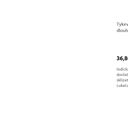
Tykev
dlouh
36,8
Indick
dorůst
sklíze
cuketa