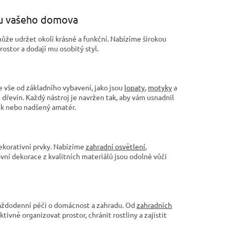
ásu vašeho domova
ůže udržet okolí krásné a funkční. Nabízíme širokou
rostor a dodají mu osobitý styl.
e vše od základního vybavení, jako jsou
lopaty
,
motyky
a
í dřevin. Každý nástroj je navržen tak, aby vám usnadnil
ník nebo nadšený amatér.
dekorativní prvky. Nabízíme
zahradní osvětlení
,
ovní dekorace z kvalitních materiálů jsou odolné vůči
 každodenní péči o domácnost a zahradu. Od
zahradních
vně organizovat prostor, chránit rostliny a zajistit