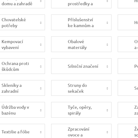
H
domu a zahradě
prostředky a
drogerie
Chovatelské
Příslušenství
H
potřeby
ke kamnům a
krbům
Kempovací
Obalové
O
vybavení
materiály
a
Ochrana proti
Silniční značení
P
škůdcům
Skleníky a
Struny do
S
zahradní
sekaček
domky
Údržba vody v
Tyče, opěry,
Z
bazénu
spirály
z
Zpracování
Ž
Textilie a fólie
ovoce a
s