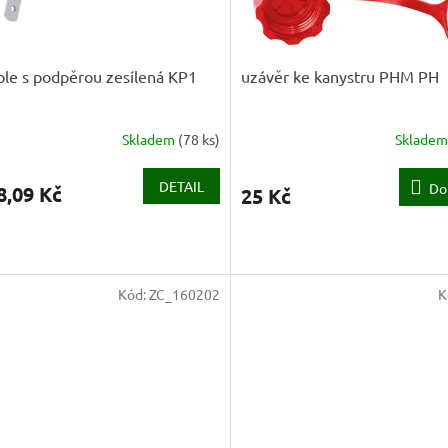
le s podpěrou zesílená KP1
uzávěr ke kanystru PHM PH
Skladem
(
78 ks
)
Sklade
DETAIL
Do
8,09 Kč
25 Kč
Kód:
ZC_160202
K