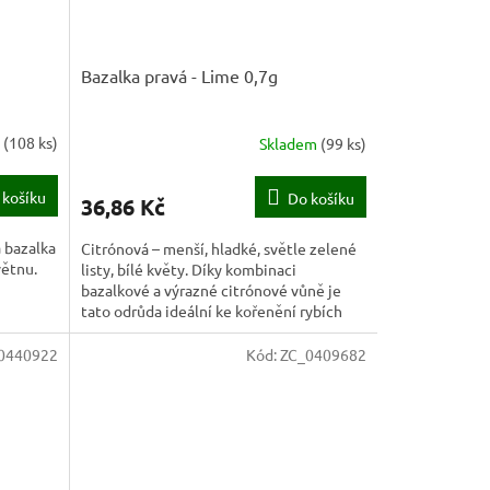
Bazalka pravá - Lime 0,7g
m
(
108 ks
)
Skladem
(
99 ks
)
 košíku
Do košíku
36,86 Kč
á bazalka
Citrónová – menší, hladké, světle zelené
větnu.
listy, bílé květy. Díky kombinaci
bazalkové a výrazné citrónové vůně je
tato odrůda ideální ke kořenění rybích
pokrmů a do bylinkových...
0440922
Kód:
ZC_0409682