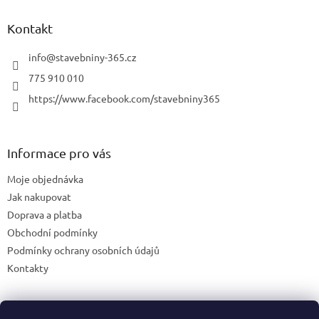
v
ý
Kontakt
p
i
info
@
stavebniny-365.cz
s
u
775 910 010
https://www.facebook.com/stavebniny365
Informace pro vás
Moje objednávka
Jak nakupovat
Doprava a platba
Obchodní podmínky
Podmínky ochrany osobních údajů
Kontakty