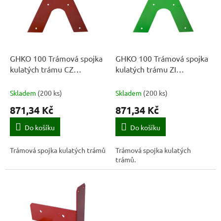
k
i
t
s
ů
p
r
o
d
GHKO 100 Trámová spojka
GHKO 100 Trámová spojka
u
kulatých trámu CZ
kulatých trámu ZI
k
100x350x2,0 červená
100x350x2,0 zelená
t
Skladem
(
200 ks
)
Skladem
(
200 ks
)
ů
871,34 Kč
871,34 Kč
Do košíku
Do košíku
Trámová spojka kulatých trámů
Trámová spojka kulatých
trámů.