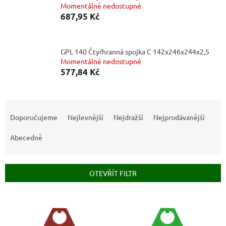
Momentálně nedostupné
687,95 Kč
GPL 140 Čtyřhranná spojka C 142x246x244x2,5
Momentálně nedostupné
577,84 Kč
Ř
a
Doporučujeme
Nejlevnější
Nejdražší
Nejprodávanější
z
e
Abecedně
n
í
p
OTEVŘÍT FILTR
r
o
V
d
ý
u
p