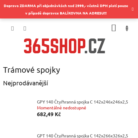
Přejít
Doprava ZDARMA při objednávkách nad 2999,- včetně DPH platí pouze
na
v případě dopravce BALÍKOVNA NA ADRESU!!!
obsah
NÁKUP
KOŠÍK
Trámové spojky
Nejprodávanější
GPY 140 Čtyřhranná spojka C 142x246x246x2,5
Momentálně nedostupné
682,49 Kč
GPT 140 Čtyřhranná spojka C 142x266x326x2,5