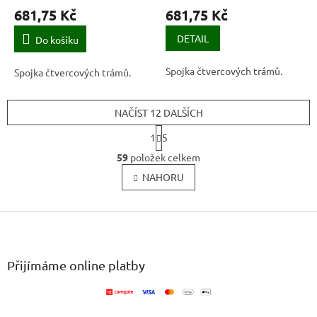
681,75 Kč
681,75 Kč
DETAIL
Do košíku
Spojka čtvercových trámů.
Spojka čtvercových trámů.
NAČÍST 12 DALŠÍCH
S
1
5
t
O
r
59
položek celkem
v
á
l
NAHORU
n
k
á
o
d
v
Z
a
á
c
á
n
í
p
í
p
a
Přijímáme online platby
r
t
v
í
k
y