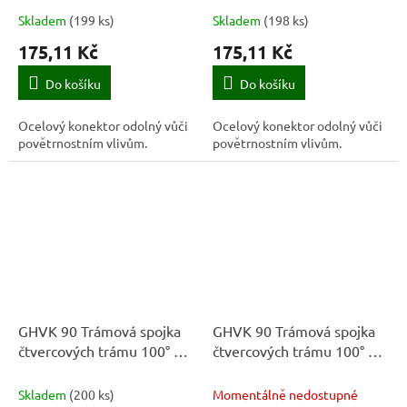
Skladem
(
199 ks
)
Skladem
(
198 ks
)
175,11 Kč
175,11 Kč
Do košíku
Do košíku
Ocelový konektor odolný vůči
Ocelový konektor odolný vůči
povětrnostním vlivům.
povětrnostním vlivům.
GHVK 90 Trámová spojka
GHVK 90 Trámová spojka
čtvercových trámu 100° CZ
čtvercových trámu 100° ZI
90x90 červená
90x90 zelená
Skladem
(
200 ks
)
Momentálně nedostupné