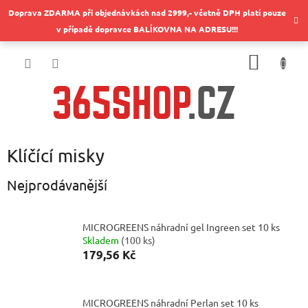
Přejít
Doprava ZDARMA při objednávkách nad 2999,- včetně DPH platí pouze
na
v případě dopravce BALÍKOVNA NA ADRESU!!!
obsah
NÁKUP
KOŠÍK
Klíčící misky
Nejprodávanější
MICROGREENS náhradní gel Ingreen set 10 ks
Skladem
(
100 ks
)
179,56 Kč
MICROGREENS náhradní Perlan set 10 ks