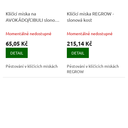
Klíčící miska na
Klíčící miska REGROW -
AVOKÁDO/CIBULI slonová
slonová kost
kost s kávovou sedlinou
Momentálně nedostupné
Momentálně nedostupné
65,05 Kč
215,14 Kč
DETAIL
DETAIL
Pěstování v klíčících miskách
Pěstování v klíčících miskách
REGROW