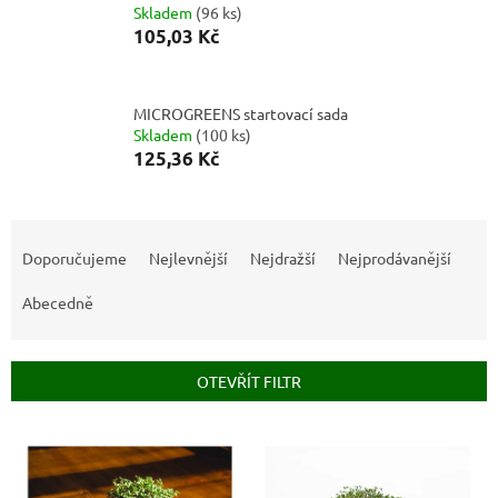
Skladem
(
96 ks
)
105,03 Kč
MICROGREENS startovací sada
Skladem
(
100 ks
)
125,36 Kč
Ř
a
Doporučujeme
Nejlevnější
Nejdražší
Nejprodávanější
z
e
Abecedně
n
í
p
OTEVŘÍT FILTR
r
o
V
d
ý
u
p