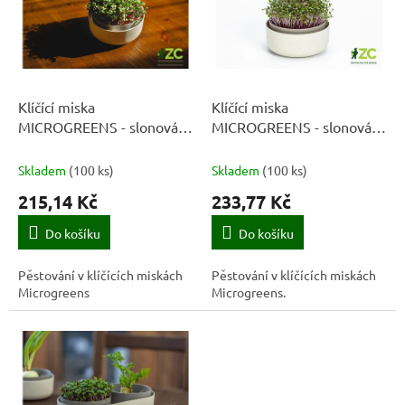
k
i
t
s
ů
p
r
o
d
Klíčící miska
Klíčící miska
u
MICROGREENS - slonová
MICROGREENS - slonová
k
kost
kost s kávovou sedlinou
t
Skladem
(
100 ks
)
Skladem
(
100 ks
)
ů
215,14 Kč
233,77 Kč
Do košíku
Do košíku
Pěstování v klíčících miskách
Pěstování v klíčících miskách
Microgreens
Microgreens.