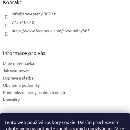
Kontakt
y
v
info
@
stavebniny-365.cz
ý
p
775 910 010
i
https://www.facebook.com/stavebniny365
s
u
Informace pro vás
Moje objednávka
Jak nakupovat
Doprava a platba
Obchodní podmínky
Podmínky ochrany osobních údajů
Kontakty
Tento web používá soubory cookie. Dalším procházením
Blog
tohoto webu vyjadřujete souhlas s jejich používáním.. Více