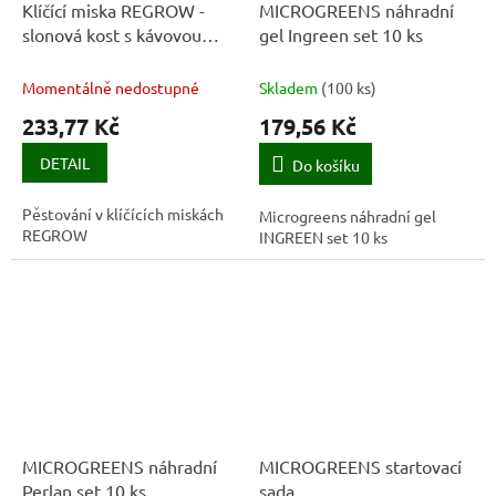
Klíčící miska REGROW -
MICROGREENS náhradní
slonová kost s kávovou
gel Ingreen set 10 ks
sedlinou
Momentálně nedostupné
Skladem
(
100 ks
)
233,77 Kč
179,56 Kč
DETAIL
Do košíku
Pěstování v klíčících miskách
Microgreens náhradní gel
REGROW
INGREEN set 10 ks
MICROGREENS náhradní
MICROGREENS startovací
Perlan set 10 ks
sada