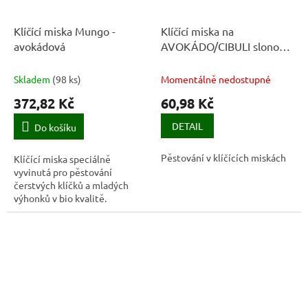
Klíčící miska Mungo -
Klíčící miska na
avokádová
AVOKÁDO/CIBULI slonová
kost
Skladem
(
98 ks
)
Momentálně nedostupné
372,82 Kč
60,98 Kč
DETAIL
Do košíku
Pěstování v klíčících miskách
Klíčící miska speciálně
vyvinutá pro pěstování
čerstvých klíčků a mladých
výhonků v bio kvalitě.