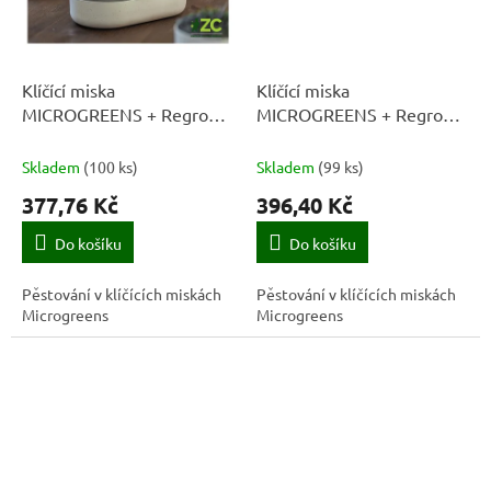
Klíčící miska
Klíčící miska
MICROGREENS + Regrow -
MICROGREENS + Regrow -
slonová kost
slonová kost s kávovou
sedlinou
Skladem
(
100 ks
)
Skladem
(
99 ks
)
377,76 Kč
396,40 Kč
Do košíku
Do košíku
Pěstování v klíčících miskách
Pěstování v klíčících miskách
Microgreens
Microgreens