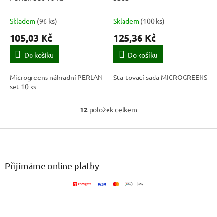
Skladem
(
96 ks
)
Skladem
(
100 ks
)
105,03 Kč
125,36 Kč
Do košíku
Do košíku
Microgreens náhradní PERLAN
Startovací sada MICROGREENS
set 10 ks
12
položek celkem
O
v
Z
l
á
á
d
p
a
a
Přijímáme online platby
c
t
í
í
p
r
v
k