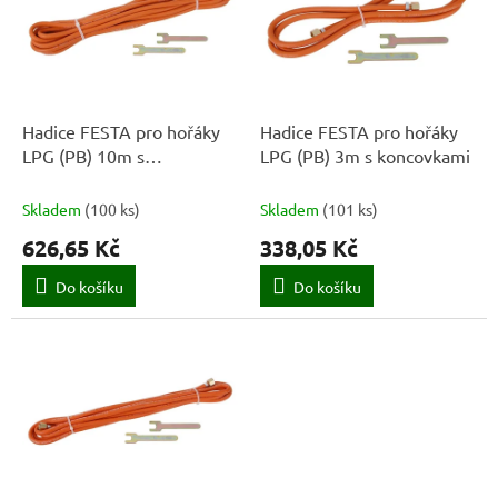
k
i
t
s
ů
p
r
o
d
Hadice FESTA pro hořáky
Hadice FESTA pro hořáky
u
LPG (PB) 10m s
LPG (PB) 3m s koncovkami
k
koncovkami
t
Skladem
(
100 ks
)
Skladem
(
101 ks
)
ů
626,65 Kč
338,05 Kč
Do košíku
Do košíku