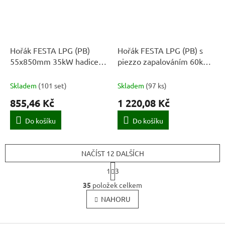
Hořák FESTA LPG (PB)
Hořák FESTA LPG (PB) s
55x850mm 35kW hadice
piezzo zapalováním 60kW
3m
55x850mm hadice 5m
Skladem
(
101 set
)
Skladem
(
97 ks
)
855,46 Kč
1 220,08 Kč
Do košíku
Do košíku
NAČÍST 12 DALŠÍCH
S
1
3
t
O
r
35
položek celkem
v
á
l
NAHORU
n
k
á
o
d