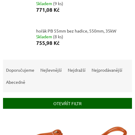
Skladem
(
9 ks
)
771,08 Kč
hořák PB 55mm bez hadice, 550mm, 35kW
Skladem
(
8 ks
)
755,98 Kč
Ř
a
Doporučujeme
Nejlevnější
Nejdražší
Nejprodávanější
z
e
Abecedně
n
í
p
OTEVŘÍT FILTR
r
o
V
d
ý
u
p