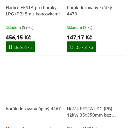
Hadice FESTA pro hořáky
hořák děrovaný krátký
LPG (PB) 5m s koncovkami
4470
Skladem
(
99 ks
)
Skladem
(
2 ks
)
456,15 Kč
147,17 Kč
Do košíku
Do košíku
hořák děrovaný úplný 4467
Hořák FESTA LPG (PB)
12kW 35x350mm bez
hadice