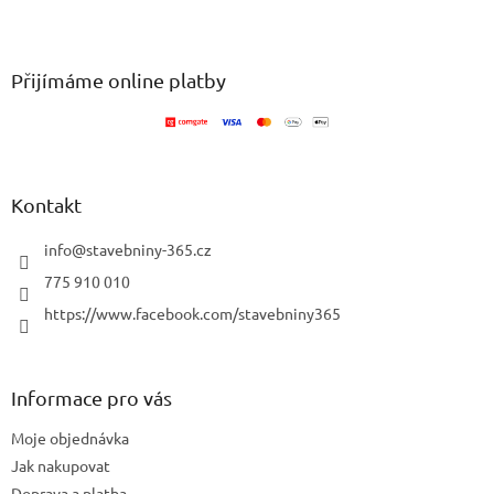
v
Z
a
á
c
á
n
í
p
í
p
a
Přijímáme online platby
r
t
v
í
k
y
v
ý
Kontakt
p
i
info
@
stavebniny-365.cz
s
u
775 910 010
https://www.facebook.com/stavebniny365
Informace pro vás
Moje objednávka
Jak nakupovat
Doprava a platba