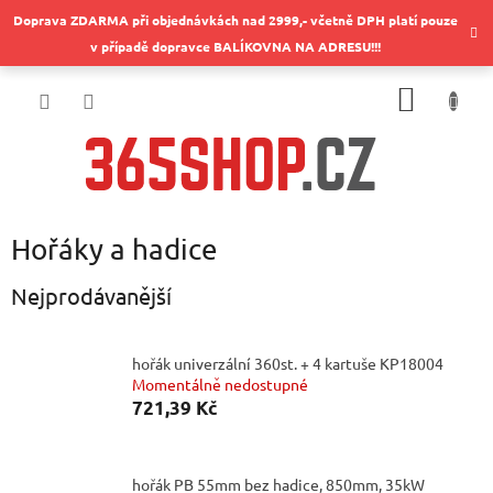
Přejít
Doprava ZDARMA při objednávkách nad 2999,- včetně DPH platí pouze
na
v případě dopravce BALÍKOVNA NA ADRESU!!!
obsah
NÁKUP
KOŠÍK
Hořáky a hadice
Nejprodávanější
hořák univerzální 360st. + 4 kartuše KP18004
Momentálně nedostupné
721,39 Kč
hořák PB 55mm bez hadice, 850mm, 35kW