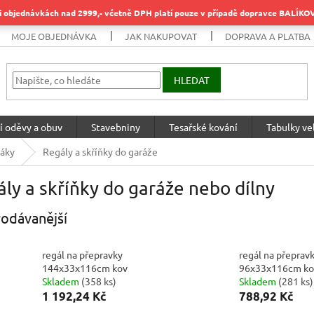
objednávkách nad 2999,- včetně DPH platí pouze v případě dopravce BALÍK
MOJE OBJEDNÁVKA
JAK NAKUPOVAT
DOPRAVA A PLATBA
HLEDAT
í oděvy a obuv
Stavebniny
Tesařské kování
Tabulky vel
žáky
Regály a skříňky do garáže
ly a skříňky do garáže nebo dílny
odávanější
regál na přepravky
regál na přeprav
144x33x116cm kov
96x33x116cm ko
Skladem
(
358 ks
)
Skladem
(
281 ks
)
1 192,24 Kč
788,92 Kč