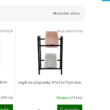
15
položek celkem
A791639
Kód:
MA791638
16cm
regál na přepravky 47x31x75cm kov
m
(
281 ks
)
Skladem
(
214 ks
)
 košíku
Do košíku