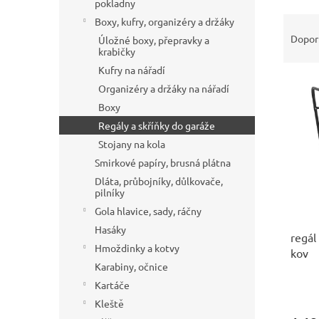
pokladny
í
Ř
Boxy, kufry, organizéry a držáky
p
a
Dopor
a
Úložné boxy, přepravky a
z
krabičky
n
e
Kufry na nářadí
e
V
n
l
Organizéry a držáky na nářadí
ý
í
Boxy
p
p
Regály a skříňky do garáže
i
r
s
o
Stojany na kola
p
d
Smirkové papíry, brusná plátna
r
u
Dláta, průbojníky, důlkovače,
o
k
pilníky
d
t
Gola hlavice, sady, ráčny
u
ů
Hasáky
regál
k
Hmoždinky a kotvy
kov
t
Karabiny, očnice
ů
Kartáče
Kleště