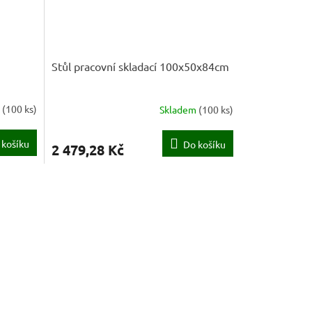
Stůl pracovní skladací 100x50x84cm
m
(
100 ks
)
Skladem
(
100 ks
)
 košíku
Do košíku
2 479,28 Kč