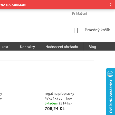
OVNA NA ADRESU!!!
OBCHODNÍ PODMÍNKY
PODMÍNKY OCHRANY OSOBNÍCH ÚDA
Přihlášení
NÁKUPNÍ
Prázdný košík
KOŠÍK
ikostí
Kontakty
Hodnocení obchodu
Blog
ky
regál na přepravky
v
47x31x75cm kov
Skladem
(
214 ks
)
708,24 Kč