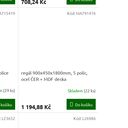
708,24 Kč
A715419
Kód:
MA791476
lice
regál 900x450x1800mm, 5 polic,
ocel ČER + MDF deska
em
(
29 ks
)
Skladem
(
22 ks
)
 košíku
Do košíku
1 194,88 Kč
:
L23652
Kód:
L26986