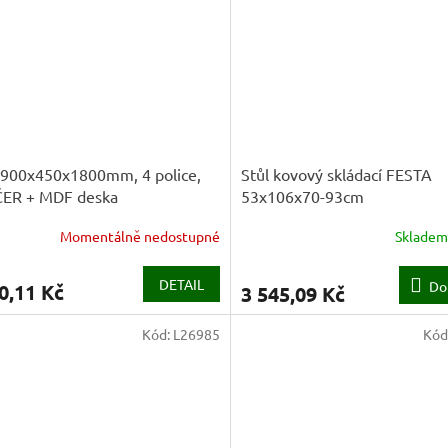
 900x450x1800mm, 4 police,
Stůl kovový skládací FESTA
ČER + MDF deska
53x106x70-93cm
Momentálně nedostupné
Sklade
DETAIL
Do
0,11 Kč
3 545,09 Kč
Kód:
L26985
Kód