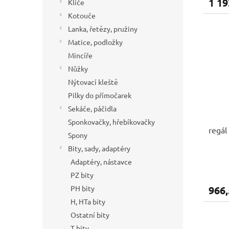
1 19
Klíče
Kotouče
Lanka, řetězy, pružiny
Matice, podložky
Mincíře
Nůžky
Nýtovací kleště
Pilky do přímočarek
Sekáče, páčidla
Sponkovačky, hřebíkovačky
regál
Spony
Bity, sady, adaptéry
Adaptéry, nástavce
PZ bity
966,
PH bity
H, HTa bity
Ostatní bity
T bity