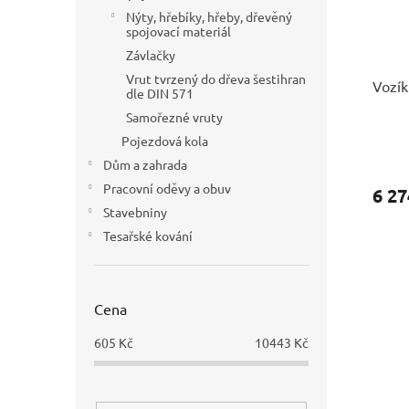
Nýty, hřebíky, hřeby, dřevěný
spojovací materiál
Závlačky
Vrut tvrzený do dřeva šestihran
Vozík
dle DIN 571
Samořezné vruty
Pojezdová kola
Dům a zahrada
Pracovní oděvy a obuv
6 27
Stavebniny
Tesařské kování
Cena
605
Kč
10443
Kč