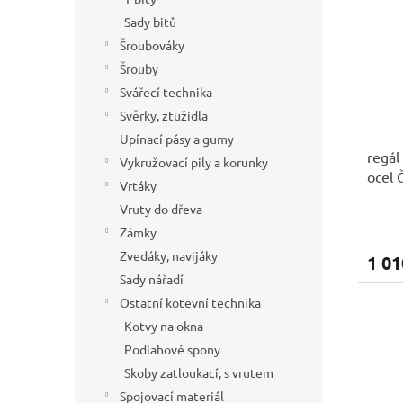
Sady bitů
Šroubováky
Šrouby
Svářecí technika
Svěrky, ztužidla
Upínací pásy a gumy
regál
Vykružovací pily a korunky
ocel 
Vrtáky
Vruty do dřeva
Zámky
Zvedáky, navijáky
1 01
Sady nářadí
Ostatní kotevní technika
Kotvy na okna
Podlahové spony
Skoby zatloukací, s vrutem
Spojovací materiál