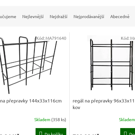
učujeme
Nejlevnější
Nejdražší
Nejprodávanější
Abecedně
Kód:
MA791640
Kód:
M
 na přepravky 144x33x116cm
regál na přepravky 96x33x1
kov
Skladem
(
358 ks
)
Sklade
Do košíku
Do