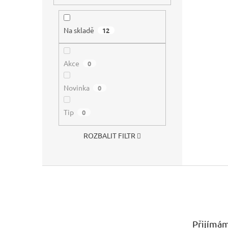
Na skladě
12
Akce
0
Novinka
0
Tip
0
ROZBALIT FILTR
Z
á
p
a
t
Přijímám
í