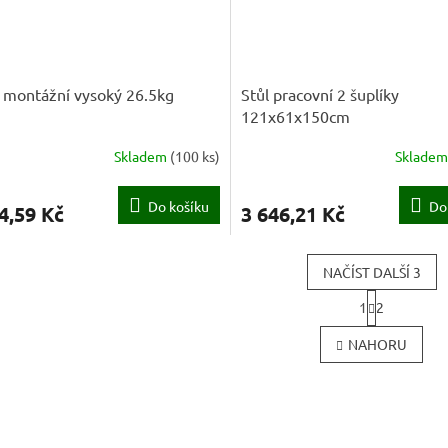
 montážní vysoký 26.5kg
Stůl pracovní 2 šuplíky
121x61x150cm
Skladem
(
100 ks
)
Sklade
Do košíku
Do
4,59 Kč
3 646,21 Kč
NAČÍST DALŠÍ 3
S
1
2
t
O
r
v
NAHORU
á
l
n
á
k
d
o
a
v
c
á