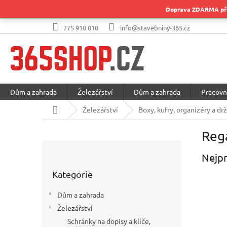
Přejít
Doprava ZDARMA při 
na
obsah
775 910 010
info@stavebniny-365.cz
Dům a zahrada
Železářství
Dům a zahrada
Pracovn
Domů
Železářství
Boxy, kufry, organizéry a dr
Regá
P
o
Nejpr
Přeskočit
s
Kategorie
kategorie
t
r
Dům a zahrada
a
Železářství
n
Schránky na dopisy a klíče,
n