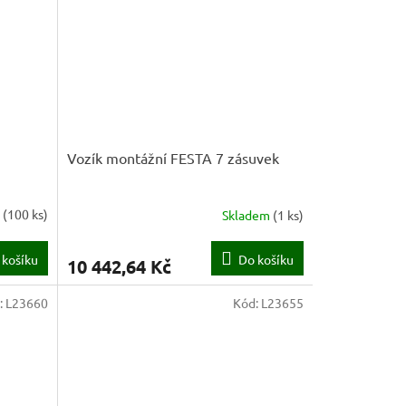
Vozík montážní FESTA 7 zásuvek
m
(
100 ks
)
Skladem
(
1 ks
)
 košíku
Do košíku
10 442,64 Kč
:
L23660
Kód:
L23655