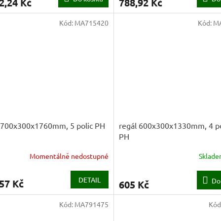
2,24 Kč
788,92 Kč
Kód:
MA715420
Kód:
M
 700x300x1760mm, 5 polic PH
regál 600x300x1330mm, 4 po
PH
Momentálně nedostupné
Sklad
DETAIL
Do
57 Kč
605 Kč
Kód:
MA791475
Kód