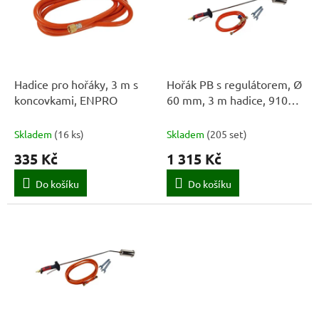
k
i
t
s
ů
p
r
o
d
Hadice pro hořáky, 3 m s
Hořák PB s regulátorem, Ø
u
koncovkami, ENPRO
60 mm, 3 m hadice, 910
k
mm, D1670N, ENPRO
t
Skladem
(
16 ks
)
Skladem
(
205 set
)
ů
335 Kč
1 315 Kč
Do košíku
Do košíku