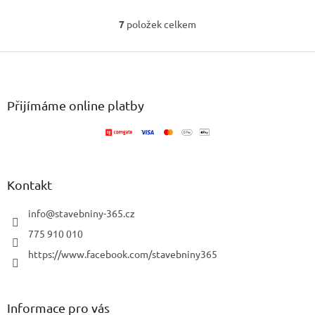
7
položek celkem
O
v
Z
l
á
á
d
p
a
a
Přijímáme online platby
c
t
í
í
p
r
v
k
Kontakt
y
v
info
@
stavebniny-365.cz
ý
p
775 910 010
i
https://www.facebook.com/stavebniny365
s
u
Informace pro vás