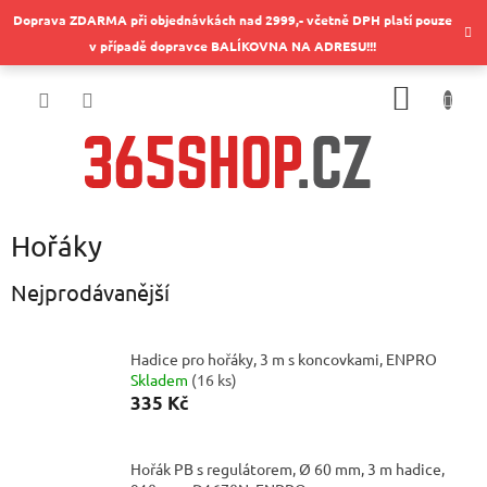
Přejít
Doprava ZDARMA při objednávkách nad 2999,- včetně DPH platí pouze
na
v případě dopravce BALÍKOVNA NA ADRESU!!!
obsah
NÁKUP
KOŠÍK
Hořáky
Nejprodávanější
Hadice pro hořáky, 3 m s koncovkami, ENPRO
Skladem
(
16 ks
)
335 Kč
Hořák PB s regulátorem, Ø 60 mm, 3 m hadice,