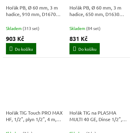
Hořák PB, Ø 60 mm, 3 m
Hořák PB, Ø 60 mm, 3 m
hadice, 910 mm, D1670N,
hadice, 650 mm, D1630N,
ENPRO
ENPRO
Skladem
(
313 set
)
Skladem
(
84 set
)
903 Kč
831 Kč
Do košíku
Do košíku
Hořák TIG Touch PRO MAX
Hořák TIG na PLASMA
HF, 1/2", plyn 1/2", 4 m,
MULTI 40 GE, Dinse 1/2",
STAYER
M16 x 1,5, 4 m, STAYER