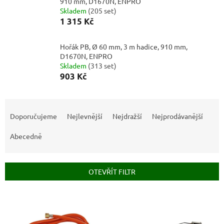
910 mm, D1670N, ENPRO
Skladem
(
205 set
)
1 315 Kč
Hořák PB, Ø 60 mm, 3 m hadice, 910 mm,
D1670N, ENPRO
Skladem
(
313 set
)
903 Kč
Ř
a
Doporučujeme
Nejlevnější
Nejdražší
Nejprodávanější
z
e
Abecedně
n
í
p
OTEVŘÍT FILTR
r
o
V
d
ý
u
p