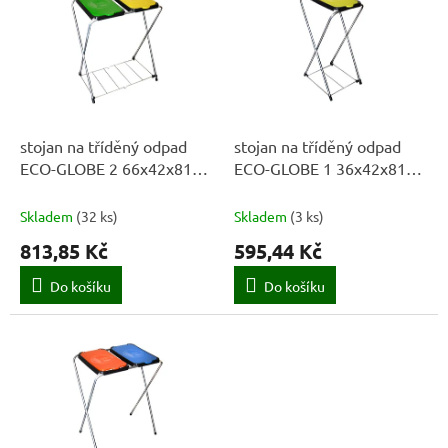
u
p
k
i
t
s
ů
p
r
o
d
stojan na tříděný odpad
stojan na tříděný odpad
u
ECO-GLOBE 2 66x42x81cm
ECO-GLOBE 1 36x42x81cm
k
s mřížkou
s mřížkou
t
Skladem
(
32 ks
)
Skladem
(
3 ks
)
ů
813,85 Kč
595,44 Kč
Do košíku
Do košíku