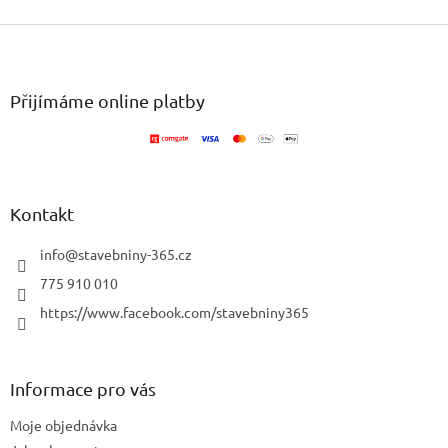
o
d
v
Z
a
á
c
á
n
í
p
í
p
a
Přijímáme online platby
r
t
v
í
k
y
v
ý
Kontakt
p
i
info
@
stavebniny-365.cz
s
u
775 910 010
https://www.facebook.com/stavebniny365
Informace pro vás
Moje objednávka