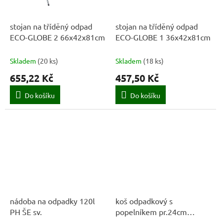
stojan na tříděný odpad
stojan na tříděný odpad
ECO-GLOBE 2 66x42x81cm
ECO-GLOBE 1 36x42x81cm
Skladem
(
20 ks
)
Skladem
(
18 ks
)
655,22 Kč
457,50 Kč
Do košíku
Do košíku
nádoba na odpadky 120l
koš odpadkový s
PH ŠE sv.
popelníkem pr.24cm