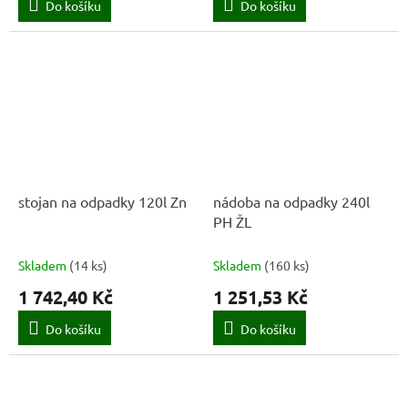
Do košíku
Do košíku
stojan na odpadky 120l Zn
nádoba na odpadky 240l
PH ŽL
Skladem
(
14 ks
)
Skladem
(
160 ks
)
1 742,40 Kč
1 251,53 Kč
Do košíku
Do košíku