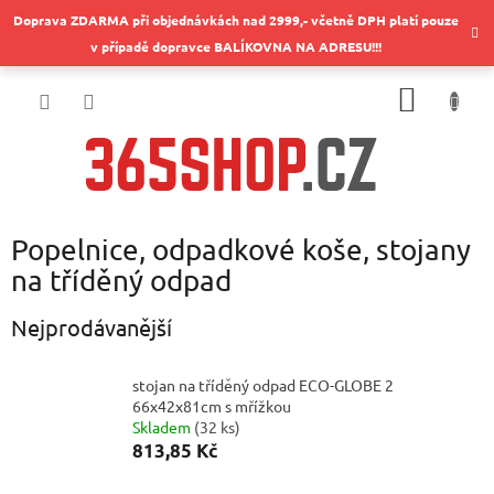
Přejít
Doprava ZDARMA při objednávkách nad 2999,- včetně DPH platí pouze
na
v případě dopravce BALÍKOVNA NA ADRESU!!!
obsah
NÁKUP
KOŠÍK
Popelnice, odpadkové koše, stojany
na tříděný odpad
Nejprodávanější
stojan na tříděný odpad ECO-GLOBE 2
66x42x81cm s mřížkou
Skladem
(
32 ks
)
813,85 Kč