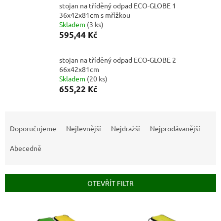
stojan na tříděný odpad ECO-GLOBE 1
36x42x81cm s mřížkou
Skladem
(
3 ks
)
595,44 Kč
stojan na tříděný odpad ECO-GLOBE 2
66x42x81cm
Skladem
(
20 ks
)
655,22 Kč
Ř
a
Doporučujeme
Nejlevnější
Nejdražší
Nejprodávanější
z
e
Abecedně
n
í
p
OTEVŘÍT FILTR
r
o
V
d
ý