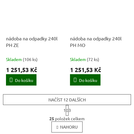
nádoba na odpadky 240l
nádoba na odpadky 240l
PH ZE
PH MO
Skladem
(
106 ks
)
Skladem
(
72 ks
)
1 251,53 Kč
1 251,53 Kč
Do košíku
Do košíku
NAČÍST 12 DALŠÍCH
S
1
3
t
O
r
25
položek celkem
v
á
l
NAHORU
n
k
á