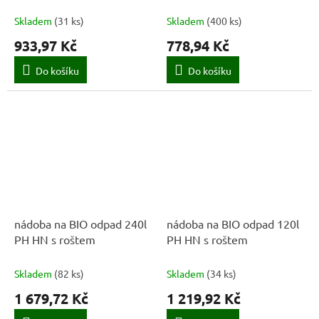
v.59cm Zn
Skladem
(
31 ks
)
Skladem
(
400 ks
)
933,97 Kč
778,94 Kč
Do košíku
Do košíku
nádoba na BIO odpad 240l
nádoba na BIO odpad 120l
PH HN s roštem
PH HN s roštem
Skladem
(
82 ks
)
Skladem
(
34 ks
)
1 679,72 Kč
1 219,92 Kč