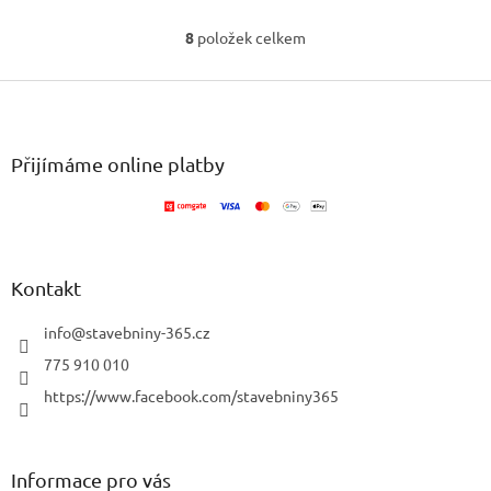
8
položek celkem
O
v
Z
l
á
á
d
p
a
a
Přijímáme online platby
c
t
í
í
p
r
v
k
Kontakt
y
v
info
@
stavebniny-365.cz
ý
p
775 910 010
i
https://www.facebook.com/stavebniny365
s
u
Informace pro vás