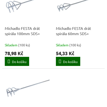
k
i
t
s
ů
p
r
o
d
Míchadlo FESTA drát
Míchadlo FESTA drát
u
spirála 100mm SDS+
spirála 60mm SDS+
k
t
Skladem
(
100 ks
)
Skladem
(
100 ks
)
ů
78,98 Kč
54,33 Kč
Do košíku
Do košíku