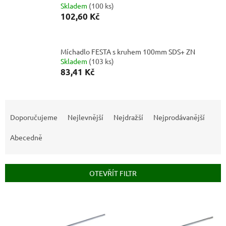
Skladem
(
100 ks
)
102,60 Kč
Míchadlo FESTA s kruhem 100mm SDS+ ZN
Skladem
(
103 ks
)
83,41 Kč
Ř
a
Doporučujeme
Nejlevnější
Nejdražší
Nejprodávanější
z
e
Abecedně
n
í
p
OTEVŘÍT FILTR
r
o
V
d
ý
u
p