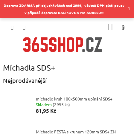
Přejít
Doprava ZDARMA při objednávkách nad 2999,- včetně DPH platí pouze
na
v případě dopravce BALÍKOVNA NA ADRESU!!!
obsah
NÁKUP
KOŠÍK
Míchadla SDS+
Nejprodávanější
míchadlo kruh 100x500mm upínání SDS+
Skladem
(
2955 ks
)
81,95 Kč
Míchadlo FESTA s kruhem 120mm SDS+ ZN