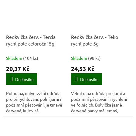
Ředkvička červ. - Tercia
Ředkvička červ. - Teko
rychl,pole celoroční 5g
rychl,pole 5g
Skladem
(
104 ks
)
Skladem
(
98 ks
)
20,37 Kč
24,53 Kč
Do košíku
Do košíku
Poloraná, univerzální odrůda
Velmi raná odrůda pro jarní a
pro přirychlování, polní jarní i
podzimní pěstování i rychlení
podzimní pěstování, je tmavě
ve folnících. Bulvička jasně
červená, kulovitá.
červené barvy má jemný,
nitkovitý kořen a bílou
dužninu.