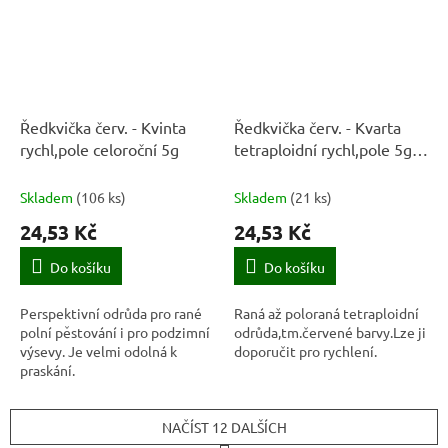
Ředkvička červ. - Kvinta
Ředkvička červ. - Kvarta
rychl,pole celoroční 5g
tetraploidní rychl,pole 5g -
série NEJ
Skladem
(
106 ks
)
Skladem
(
21 ks
)
24,53 Kč
24,53 Kč
Do košíku
Do košíku
Perspektivní odrůda pro rané
Raná až poloraná tetraploidní
polní pěstování i pro podzimní
odrůda,tm.červené barvy.Lze ji
výsevy. Je velmi odolná k
doporučit pro rychlení.
praskání.
NAČÍST 12 DALŠÍCH