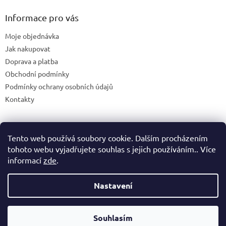
Informace pro vás
Moje objednávka
Jak nakupovat
Doprava a platba
Obchodní podmínky
Podmínky ochrany osobních údajů
Kontakty
Tento web používá soubory cookie. Dalším procházením
Blog
tohoto webu vyjadřujete souhlas s jejich používáním.. Více
informací
zde
.
Nastavení
Vytvořil Shoptet
Souhlasím
Copyright 2026
365shop.cz
. Všechna práva vyhrazena.