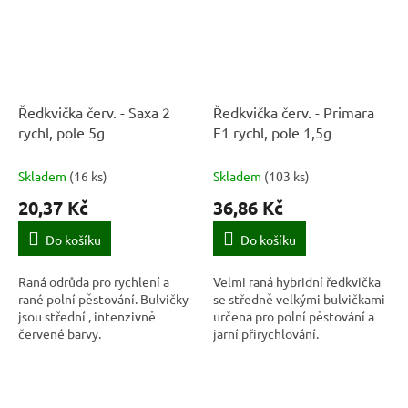
Ředkvička červ. - Saxa 2
Ředkvička červ. - Primara
rychl, pole 5g
F1 rychl, pole 1,5g
Skladem
(
16 ks
)
Skladem
(
103 ks
)
20,37 Kč
36,86 Kč
Do košíku
Do košíku
Raná odrůda pro rychlení a
Velmi raná hybridní ředkvička
rané polní pěstování. Bulvičky
se středně velkými bulvičkami
jsou střední , intenzivně
určena pro polní pěstování a
červené barvy.
jarní přirychlování.