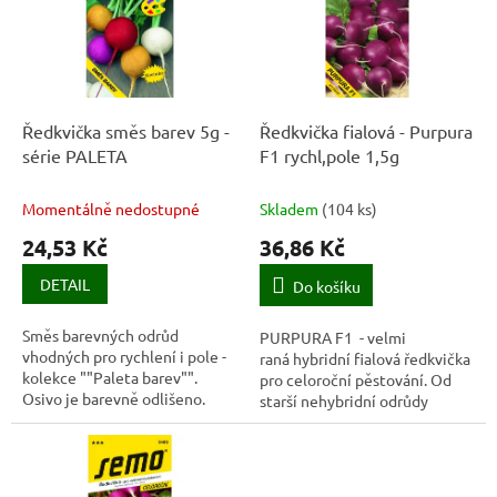
k
i
t
s
ů
p
r
o
d
Ředkvička směs barev 5g -
Ředkvička fialová - Purpura
u
série PALETA
F1 rychl,pole 1,5g
k
t
Momentálně nedostupné
Skladem
(
104 ks
)
ů
24,53 Kč
36,86 Kč
DETAIL
Do košíku
Směs barevných odrůd
PURPURA F1 - velmi
vhodných pro rychlení i pole -
raná hybridní fialová ředkvička
kolekce ""Paleta barev"".
pro celoroční pěstování. Od
Osivo je barevně odlišeno.
starší nehybridní odrůdy
LILANA se liší mírně tmavší
fialovou barvou bulviček,...