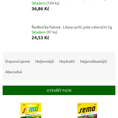
Skladem
(
104 ks
)
36,86 Kč
Ředkvička fialová - Lilana rychl, pole celoroční 5g
Skladem
(
97 ks
)
24,53 Kč
Ř
a
Doporučujeme
Nejlevnější
Nejdražší
Nejprodávanější
z
e
Abecedně
n
í
p
OTEVŘÍT FILTR
r
o
V
d
ý
u
p