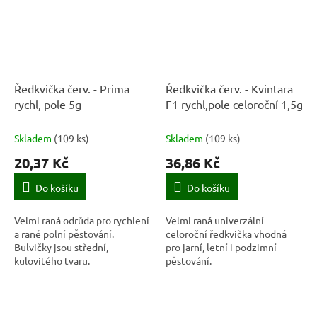
Ředkvička červ. - Prima
Ředkvička červ. - Kvintara
rychl, pole 5g
F1 rychl,pole celoroční 1,5g
Skladem
(
109 ks
)
Skladem
(
109 ks
)
20,37 Kč
36,86 Kč
Do košíku
Do košíku
Velmi raná odrůda pro rychlení
Velmi raná univerzální
a rané polní pěstování.
celoroční ředkvička vhodná
Bulvičky jsou střední,
pro jarní, letní i podzimní
kulovitého tvaru.
pěstování.