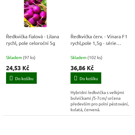
Ředkvička fialová - Lilana
Ředkvička červ. - Vinara F1
rychl, pole celoroční 5g
rychl,pole 1,5g - série
MAXI
Skladem
(
97 ks
)
Skladem
(
102 ks
)
24,53 Kč
36,86 Kč
Do košíku
Do košíku
Hybridní ředkvička s velkými
bulvičkami /5-7cm/ určena
především pro polní pěstování,
kulatá, červená.