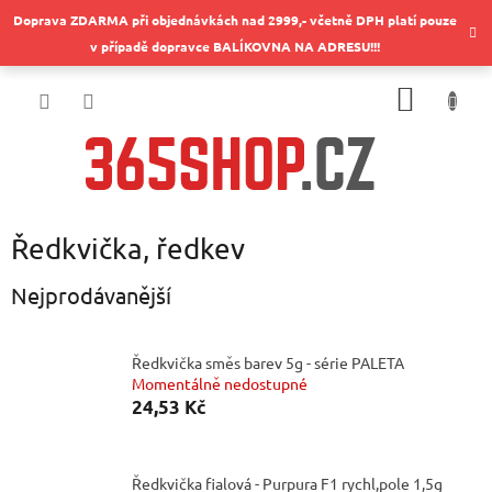
Přejít
Doprava ZDARMA při objednávkách nad 2999,- včetně DPH platí pouze
na
v případě dopravce BALÍKOVNA NA ADRESU!!!
obsah
NÁKUP
KOŠÍK
Ředkvička, ředkev
Nejprodávanější
Ředkvička směs barev 5g - série PALETA
Momentálně nedostupné
24,53 Kč
Ředkvička fialová - Purpura F1 rychl,pole 1,5g