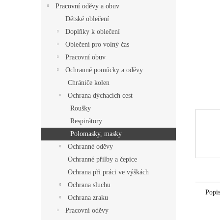
í
Pracovní oděvy a obuv
p
Dětské oblečení
a
Doplňky k oblečení
n
Oblečení pro volný čas
e
Pracovní obuv
l
Ochranné pomůcky a oděvy
Chrániče kolen
Ochrana dýchacích cest
Roušky
Respirátory
Polomasky, masky
Ochranné oděvy
Ochranné přilby a čepice
Ochrana při práci ve výškách
Ochrana sluchu
Popi
Ochrana zraku
Pracovní oděvy