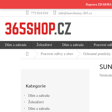
Přejít
Doprava ZDARMA př
na
obsah
775 910 010
info@stavebniny-365.cz
Dům a zahrada
Železářství
Dům a zahrada
Pracovní od
Domů
Pracovní oděvy a obuv
Ochranné pomůcky 
SUN
P
Průměrn
Neohodn
o
hodnoce
Přeskočit
s
produktu
Kategorie
kategorie
t
je
r
0,0
Dům a zahrada
a
z
Železářství
n
5
hvězdiče
n
Dům a zahrada