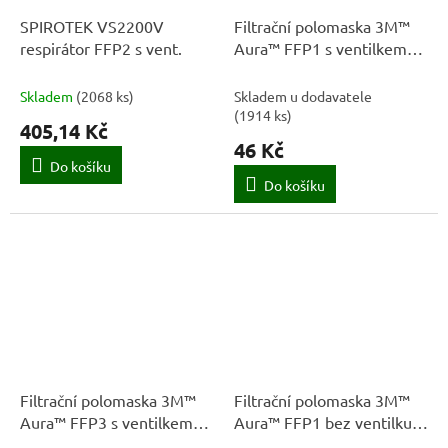
SPIROTEK VS2200V
Filtrační polomaska 3M™
respirátor FFP2 s vent.
Aura™ FFP1 s ventilkem
9312+
Skladem
(
2068 ks
)
Skladem u dodavatele
(
1914 ks
)
405,14 Kč
46 Kč
Do košíku
Do košíku
Filtrační polomaska 3M™
Filtrační polomaska 3M™
Aura™ FFP3 s ventilkem
Aura™ FFP1 bez ventilku
9332+
9310+