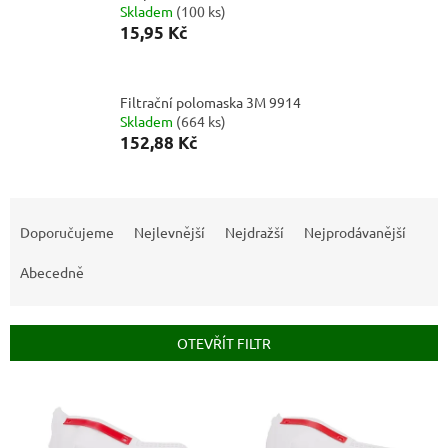
Skladem
(
100 ks
)
15,95 Kč
Filtrační polomaska 3M 9914
Skladem
(
664 ks
)
152,88 Kč
Ř
a
Doporučujeme
Nejlevnější
Nejdražší
Nejprodávanější
z
e
Abecedně
n
í
p
OTEVŘÍT FILTR
r
o
V
d
ý
u
p