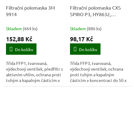
Filtrační polomaska 3M
Filtrační polomaska CXS
9914
SPIRO P3, HY8632,
tvarovaná s ventilkem
Skladem
(
664 ks
)
Skladem
(
886 ks
)
152,88 Kč
98,17 Kč
Do košíku
Do košíku
Třída FFP1, tvarovaná,
Třída FFP3, tvarovaná,
výdechový ventilek, předfiltr s
výdechový ventilek, ochrana
aktivním uhlím, ochrana proti
proti tuhým a kapalným
tuhým a kapalným částicím v
částicím v koncentraci do 50 x
koncentraci do 4 x NPK-P, pod
PEL nebo 20 x APF,
NPK-P proti organickým
tvarovatelná nosní výztuha a
parám,...
vnitřní pěnová výztuha...