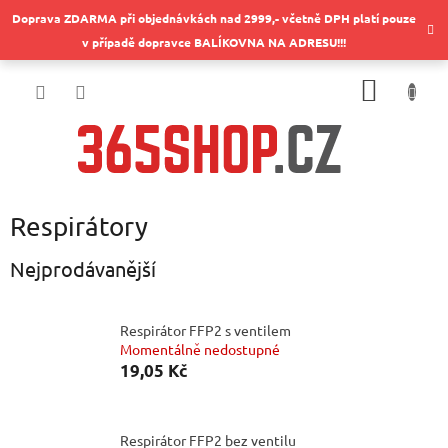
Přejít
Doprava ZDARMA při objednávkách nad 2999,- včetně DPH platí pouze
na
v případě dopravce BALÍKOVNA NA ADRESU!!!
obsah
NÁKUP
KOŠÍK
Respirátory
Nejprodávanější
Respirátor FFP2 s ventilem
Momentálně nedostupné
19,05 Kč
Respirátor FFP2 bez ventilu