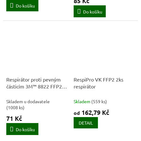
85 Kč
Do košíku
Do košíku
Respirátor proti pevným
RespiPro VK FFP2 2ks
částicím 3M™ 8822 FFP2 s
respirátor
ventilkem
Skladem u dodavatele
Skladem
(
559 ks
)
(
1008 ks
)
162,79 Kč
od
71 Kč
DETAIL
Do košíku