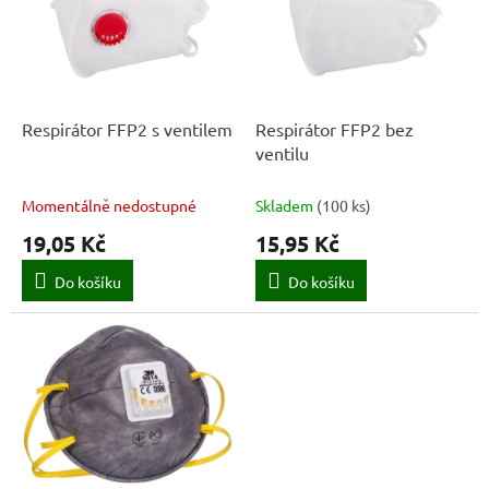
k
i
t
s
ů
p
r
o
d
Respirátor FFP2 s ventilem
Respirátor FFP2 bez
u
ventilu
k
t
Momentálně nedostupné
Skladem
(
100 ks
)
ů
19,05 Kč
15,95 Kč
Do košíku
Do košíku