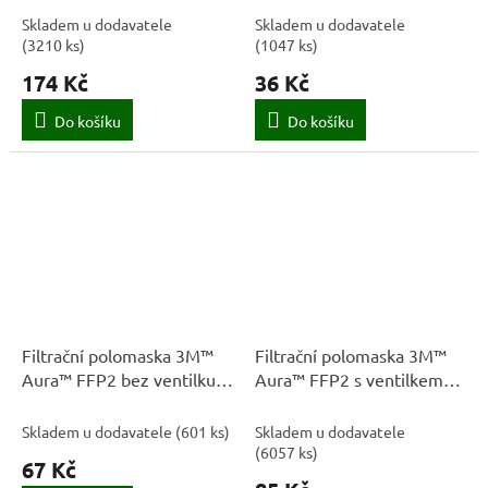
Skladem u dodavatele
Skladem u dodavatele
(
3210 ks
)
(
1047 ks
)
174 Kč
36 Kč
Do košíku
Do košíku
Filtrační polomaska 3M™
Filtrační polomaska 3M™
Aura™ FFP2 bez ventilku
Aura™ FFP2 s ventilkem
9320+
9322+
Skladem u dodavatele
(
601 ks
)
Skladem u dodavatele
(
6057 ks
)
67 Kč