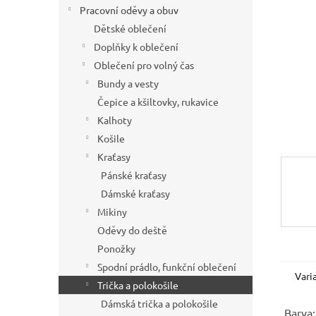
í
Pracovní oděvy a obuv
p
Dětské oblečení
a
Doplňky k oblečení
n
Oblečení pro volný čas
e
Bundy a vesty
l
Čepice a kšiltovky, rukavice
Kalhoty
Košile
Kraťasy
Pánské kraťasy
Dámské kraťasy
Mikiny
Oděvy do deště
Ponožky
Spodní prádlo, funkční oblečení
Vari
Trička a polokošile
Dámská trička a polokošile
Barva: