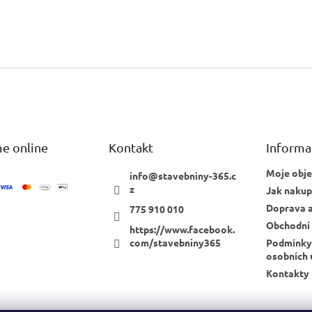
AT KOMENTÁŘ
e online
Kontakt
Informa
Moje obj
info
@
stavebniny-365.c
z
Jak naku
Doprava a
775 910 010
Obchodní
https://www.facebook.
com/stavebniny365
Podmínky
osobních 
Kontakty