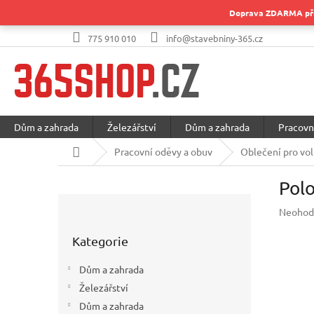
Přejít
Doprava ZDARMA při 
na
obsah
775 910 010
info@stavebniny-365.cz
Dům a zahrada
Železářství
Dům a zahrada
Pracovn
Domů
Pracovní oděvy a obuv
Oblečení pro vol
Pol
P
Průměr
Neohod
o
hodnoc
Přeskočit
s
produkt
Kategorie
kategorie
t
je
r
0,0
Dům a zahrada
a
z
Železářství
5
n
hvězdič
Dům a zahrada
n