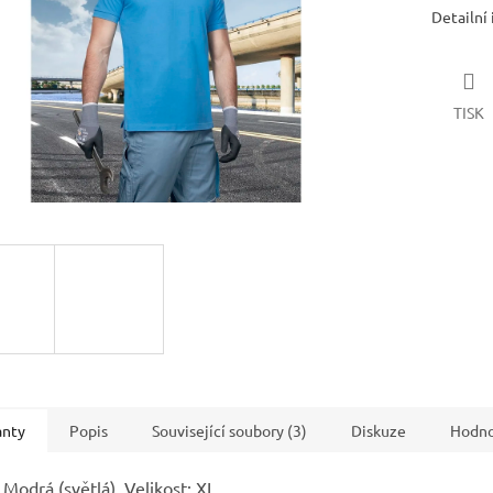
Detailní
TISK
anty
Popis
Související soubory (3)
Diskuze
Hodno
 Modrá (světlá), Velikost: XL