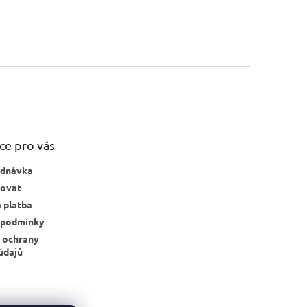
ce pro vás
ednávka
povat
 platba
 podmínky
 ochrany
údajů