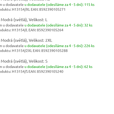
m u dodavatele
u dodavatele (odesíláme za 4 - 5 dní):
115 ks
oduktu:
H13154/XL
EAN:
8592390105271
 Modrá (světlá), Velikost: L
m u dodavatele
u dodavatele (odesíláme za 4 - 5 dní):
32 ks
oduktu:
H13154/L
EAN:
8592390105264
 Modrá (světlá), Velikost: 2XL
m u dodavatele
u dodavatele (odesíláme za 4 - 5 dní):
226 ks
oduktu:
H13154/2XL
EAN:
8592390105288
 Modrá (světlá), Velikost: S
m u dodavatele
u dodavatele (odesíláme za 4 - 5 dní):
62 ks
oduktu:
H13154/S
EAN:
8592390105240
rvní, kdo napíše příspěvek k této položce.