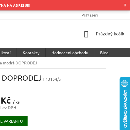
OVNA NA ADRESU!!!
OBCHODNÍ PODMÍNKY
PODMÍNKY OCHRANY OSOBNÍCH ÚDA
Přihlášení
NÁKUPNÍ
Prázdný košík
KOŠÍK
ikostí
Kontakty
Hodnocení obchodu
Blog
le modrá DOPRODEJ
rá DOPRODEJ
H13154/S
 Kč
/ ks
 bez DPH
E VARIANTU