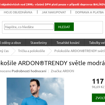
objednávkách nad 2999,- včetně DPH platí pouze v případě dopravce BALÍK
MOJE OBJEDNÁVKA
JAK NAKUPOVAT
DOPRAVA A PLATBA
HLEDAT
í oděvy a obuv
Stavebniny
Tesařské kování
Tabulky vel
ný čas
Trička a polokošile
Polokošile ARDON®TRENDY svět
okošile ARDON®TRENDY světle mod
né
noceno
Podrobnosti hodnocení
Značka:
ARDON
ení
117
u
96,69 Kč
Měrná
cena:
ZVOLT
ek.