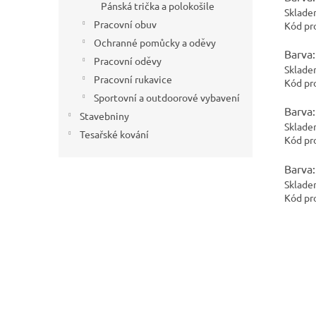
Pánská trička a polokošile
Sklade
Pracovní obuv
Kód pr
Ochranné pomůcky a oděvy
Barva:
Pracovní oděvy
Sklade
Pracovní rukavice
Kód pr
Sportovní a outdoorové vybavení
Barva:
Stavebniny
Sklade
Tesařské kování
Kód pr
Barva:
Sklade
Kód pr
Buďte p