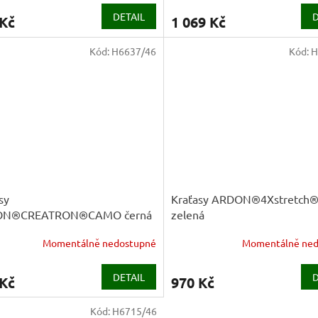
DETAIL
D
 Kč
1 069 Kč
Kód:
H6637/46
Kód:
H
sy
Kraťasy ARDON®4Xstretch®
ON®CREATRON®CAMO černá
zelená
Momentálně nedostupné
Momentálně ned
DETAIL
D
 Kč
970 Kč
Kód:
H6715/46