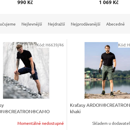
990 Kč
1 069 Kč
učujeme
Nejlevnější
Nejdražší
Nejprodávanější
Abecedně
Kód:
H6639/46
Kód:
H
sy
Kraťasy ARDON®CREATRO
ON®CREATRON®CAMO
khaki
á
Momentálně nedostupné
Skladem u dodavate