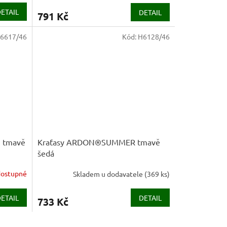
ETAIL
DETAIL
791 Kč
6617/46
Kód:
H6128/46
 tmavě
Kraťasy ARDON®SUMMER tmavě
šedá
ostupné
Skladem u dodavatele
(
369 ks
)
ETAIL
DETAIL
733 Kč