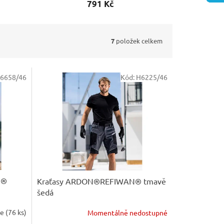
791 Kč
7
položek celkem
6658/46
Kód:
H6225/46
N®
Kraťasy ARDON®REFIWAN® tmavě
šedá
le
(
76 ks
)
Momentálně nedostupné