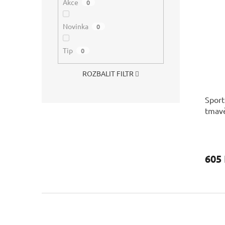
Akce
0
Novinka
0
Tip
0
ROZBALIT FILTR
Spor
tmav
605
Z
á
p