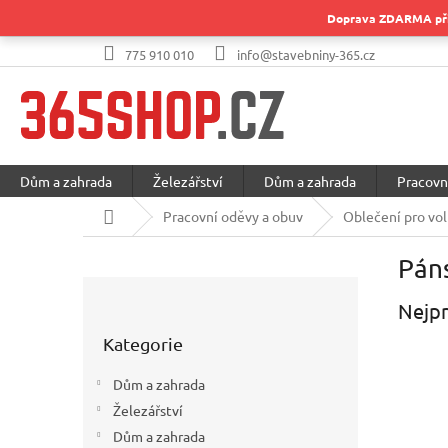
Přejít
Doprava ZDARMA při 
na
obsah
775 910 010
info@stavebniny-365.cz
Dům a zahrada
Železářství
Dům a zahrada
Pracovn
Domů
Pracovní oděvy a obuv
Oblečení pro vol
Pán
P
o
Nejpr
Přeskočit
s
Kategorie
kategorie
t
r
Dům a zahrada
a
Železářství
n
Dům a zahrada
n