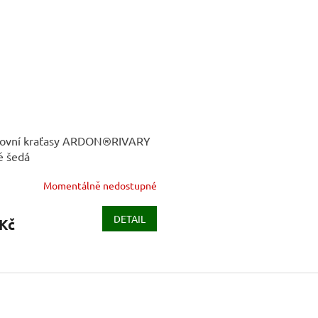
tovní kraťasy ARDON®RIVARY
ě šedá
Momentálně nedostupné
DETAIL
 Kč
O
v
l
á
d