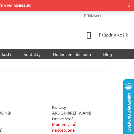
OVNA NA ADRESU!!!
OBCHODNÍ PODMÍNKY
PODMÍNKY OCHRANY OSOBNÍCH ÚDA
Přihlášení
NÁKUPNÍ
Prázdný košík
KOŠÍK
ikostí
Kontakty
Hodnocení obchodu
Blog
Kraťasy
RON®
ARDON®REFIWAN®
tmavě šedá
Momentálně
s
)
nedostupné