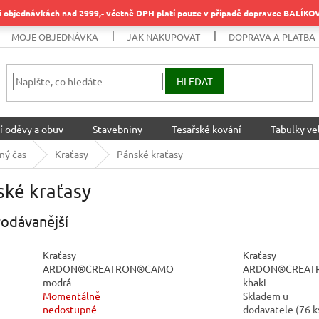
objednávkách nad 2999,- včetně DPH platí pouze v případě dopravce BALÍK
MOJE OBJEDNÁVKA
JAK NAKUPOVAT
DOPRAVA A PLATBA
HLEDAT
í oděvy a obuv
Stavebniny
Tesařské kování
Tabulky vel
ný čas
Kraťasy
Pánské kraťasy
ské kraťasy
odávanější
Kraťasy
Kraťasy
ARDON®CREATRON®CAMO
ARDON®CREAT
modrá
khaki
Momentálně
Skladem u
nedostupné
dodavatele
(
76 k