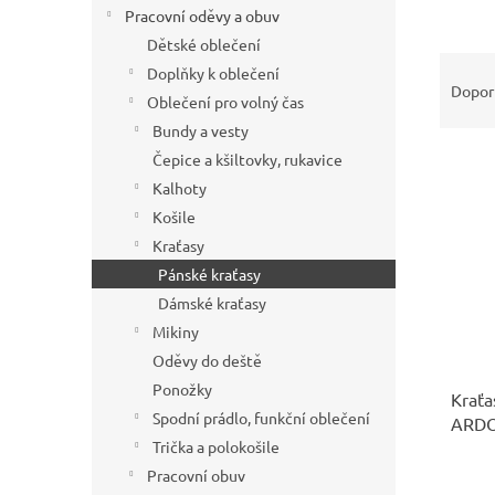
í
Pracovní oděvy a obuv
p
Dětské oblečení
Ř
a
Doplňky k oblečení
a
n
Dopor
Oblečení pro volný čas
z
e
Bundy a vesty
e
l
V
n
Čepice a kšiltovky, rukavice
ý
í
Kalhoty
p
p
Košile
i
r
Kraťasy
s
o
Pánské kraťasy
p
d
r
u
Dámské kraťasy
o
k
Mikiny
d
t
Oděvy do deště
u
ů
Ponožky
Kraťa
k
Spodní prádlo, funkční oblečení
ARD
t
modr
Trička a polokošile
ů
Pracovní obuv