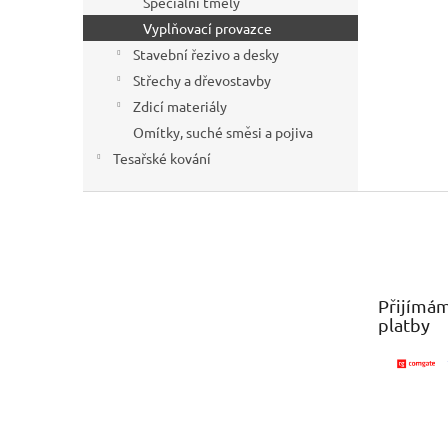
Speciální tmely
Vyplňovací provazce
Stavební řezivo a desky
Střechy a dřevostavby
Zdicí materiály
Omítky, suché směsi a pojiva
Tesařské kování
Z
á
p
a
t
Přijímám
í
platby