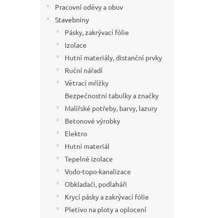
í
Pracovní oděvy a obuv
p
Stavebniny
a
Pásky, zakrývací fólie
n
Izolace
e
Hutní materiály, distanční prvky
l
Ruční nářadí
Větrací mřížky
Bezpečnostní tabulky a značky
Malířské potřeby, barvy, lazury
Betonové výrobky
Elektro
Hutní materiál
Tepelné izolace
Vodo-topo-kanalizace
Obkladači, podlaháři
Krycí pásky a zakrývací fólie
Pletivo na ploty a oplocení