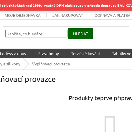
objednávkách nad 2999,- včetně DPH platí pouze v případě dopravce BALÍK
MOJE OBJEDNÁVKA
JAK NAKUPOVAT
DOPRAVA A PLATBA
HLEDAT
í oděvy a obuv
Stavebniny
Tesařské kování
Tabulky vel
y a silikony
Vyplňovací provazce
lňovací provazce
Produkty teprve připra