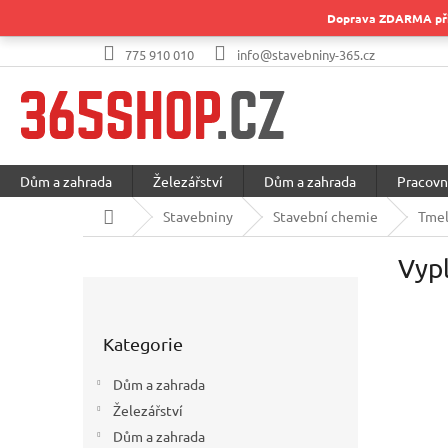
Přejít
Doprava ZDARMA při 
na
obsah
775 910 010
info@stavebniny-365.cz
Dům a zahrada
Železářství
Dům a zahrada
Pracovn
Domů
Stavebniny
Stavební chemie
Tmel
Vyp
P
o
Přeskočit
s
Kategorie
kategorie
t
r
Dům a zahrada
a
Železářství
n
Dům a zahrada
n