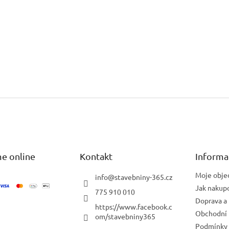
e online
Kontakt
Informa
Moje obje
info
@
stavebniny-365.cz
Jak nakup
775 910 010
Doprava a 
https://www.facebook.c
Obchodní
om/stavebniny365
Podmínky 