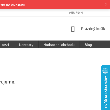
OVNA NA ADRESU!!!
OBCHODNÍ PODMÍNKY
PODMÍNKY OCHRANY OSOBNÍCH ÚDA
Přihlášení
NÁKUPNÍ
Prázdný košík
KOŠÍK
ikostí
Kontakty
Hodnocení obchodu
Blog
vujeme.