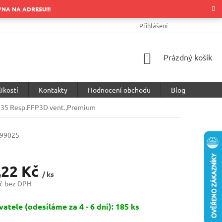
OVNA NA ADRESU!!!
OBCHODNÍ PODMÍNKY
PODMÍNKY OCHRANY OSOBNÍCH ÚDA
Přihlášení
NÁKUPNÍ
Prázdný košík
KOŠÍK
ikostí
Kontakty
Hodnocení obchodu
Blog
35 Resp.FFP3D vent.,Premium
99025
,22 Kč
/ ks
č bez DPH
atele (odesíláme za 4 - 6 dní): 185 ks