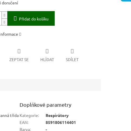
 doručení
Přidat do košíku
 informace
ZEPTAT SE
HLÍDAT
SDÍLET
Doplňkové parametry
anná třída
Kategorie
:
Respirátory
EAN
:
8591806114401
Barva
:
-