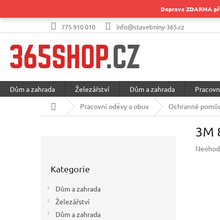
Přejít
Doprava ZDARMA při 
na
obsah
775 910 010
info@stavebniny-365.cz
Dům a zahrada
Železářství
Dům a zahrada
Pracovn
Domů
Pracovní oděvy a obuv
Ochranné pomůc
3M 
P
Průměr
Neohod
o
hodnoc
Přeskočit
s
produkt
Kategorie
kategorie
t
je
r
0,0
Dům a zahrada
a
z
Železářství
5
n
hvězdič
Dům a zahrada
n