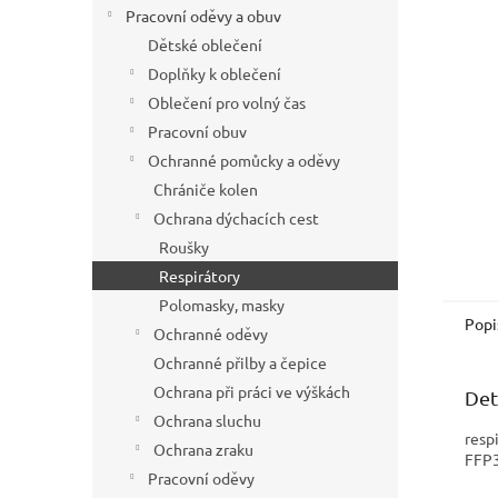
í
Pracovní oděvy a obuv
p
Dětské oblečení
a
Doplňky k oblečení
n
Oblečení pro volný čas
e
Pracovní obuv
l
Ochranné pomůcky a oděvy
Chrániče kolen
Ochrana dýchacích cest
Roušky
Respirátory
Polomasky, masky
Popi
Ochranné oděvy
Ochranné přilby a čepice
Ochrana při práci ve výškách
Det
Ochrana sluchu
resp
Ochrana zraku
FFP
Pracovní oděvy