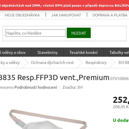
objednávkách nad 2999,- včetně DPH platí pouze v případě dopravce BALÍK
MOJE OBJEDNÁVKA
JAK NAKUPOVAT
DOPRAVA A PLATBA
HLEDAT
í oděvy a obuv
Stavebniny
Tesařské kování
Tabulky vel
ky a oděvy
Ochrana dýchacích cest
Respirátory
3M 88
8835 Resp.FFP3D vent.,Premium
07010006
né
noceno
Podrobnosti hodnocení
Značka:
3M
ení
252
u
208,45 K
Měrná
U dodav
cena:
ek.