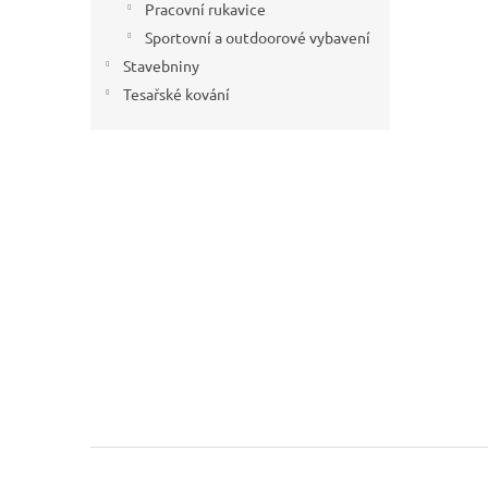
Pracovní rukavice
Sportovní a outdoorové vybavení
Stavebniny
Tesařské kování
Z
á