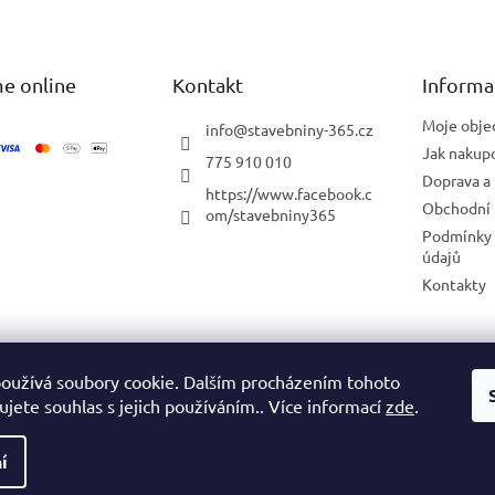
e online
Kontakt
Informa
Moje obje
info
@
stavebniny-365.cz
Jak nakup
775 910 010
Doprava a 
https://www.facebook.c
Obchodní
om/stavebniny365
Podmínky 
údajů
Kontakty
Blog
oužívá soubory cookie. Dalším procházením tohoto
jete souhlas s jejich používáním.. Více informací
zde
.
í