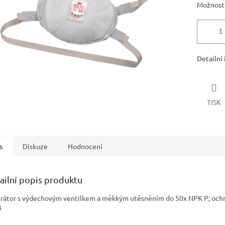
Možnosti
Detailní
TISK
s
Diskuze
Hodnocení
ailní popis produktu
irátor s výdechovým ventilkem a měkkým utěsněním do 50x NPK P; ochr
3