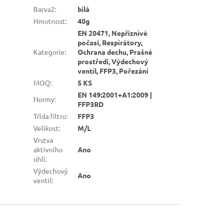
Barva2
:
bílá
Hmotnost
:
40g
EN 20471, Nepříznivé
počasí, Respirátory,
Kategorie
:
Ochrana dechu, Prašné
prostředí, Výdechový
ventil, FFP3, Pořezání
MOQ
:
5 KS
EN 149:2001+A1:2009 |
Normy
:
FFP3RD
Třída filtru
:
FFP3
Velikost
:
M/L
Vrstva
aktivního
Ano
uhlí
:
Výdechový
Ano
ventil
: