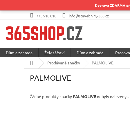
Přejít
Doprava ZDARMA při 
na
obsah
775 910 010
info@stavebniny-365.cz
Dům a zahrada
Železářství
Dům a zahrada
Pracovn
Domů
Prodávané značky
PALMOLIVE
PALMOLIVE
Žádné produkty značky
PALMOLIVE
nebyly nalezeny...
Z
á
p
a