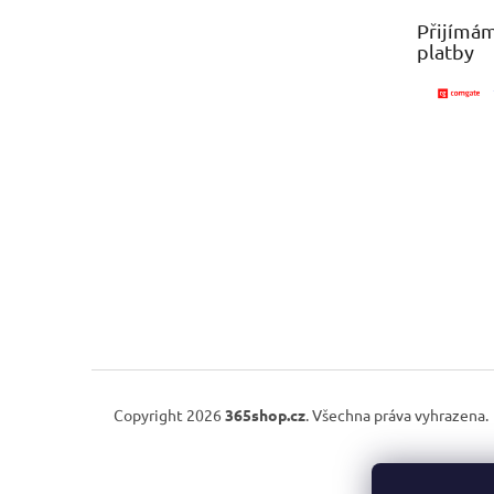
t
Přijímám
í
platby
Copyright 2026
365shop.cz
. Všechna práva vyhrazena.