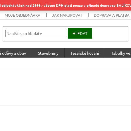
objednávkách nad 2999,- včetně DPH platí pouze v případě dopravce BALÍK
MOJE OBJEDNÁVKA
JAK NAKUPOVAT
DOPRAVA A PLATBA
HLEDAT
í oděvy a obuv
Stavebniny
Tesařské kování
Tabulky vel