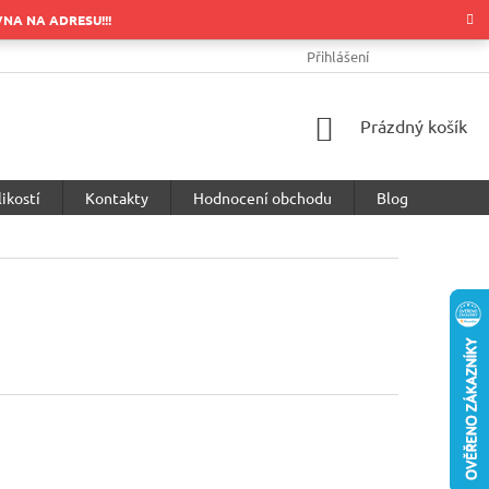
OVNA NA ADRESU!!!
OBCHODNÍ PODMÍNKY
PODMÍNKY OCHRANY OSOBNÍCH ÚDA
Přihlášení
NÁKUPNÍ
Prázdný košík
KOŠÍK
ikostí
Kontakty
Hodnocení obchodu
Blog