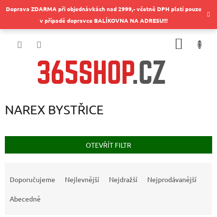
Přejít
Doprava ZDARMA při objednávkách nad 2999,- včetně DPH platí pouze
na
v případě dopravce BALÍKOVNA NA ADRESU!!!
obsah
NÁKUP
KOŠÍK
NAREX BYSTŘICE
OTEVŘÍT FILTR
Ř
a
Doporučujeme
Nejlevnější
Nejdražší
Nejprodávanější
z
e
Abecedně
n