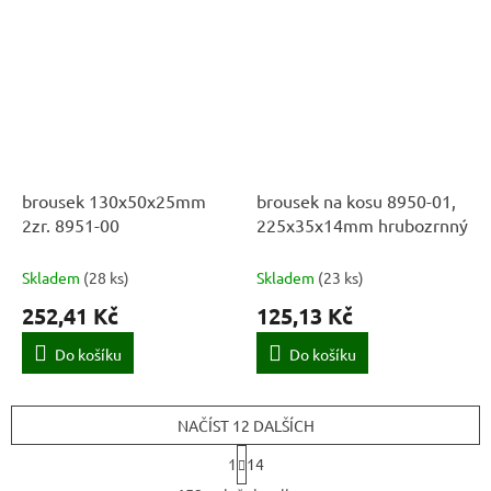
brousek 130x50x25mm
brousek na kosu 8950-01,
2zr. 8951-00
225x35x14mm hrubozrnný
Skladem
(
28 ks
)
Skladem
(
23 ks
)
252,41 Kč
125,13 Kč
Do košíku
Do košíku
NAČÍST 12 DALŠÍCH
S
1
14
t
O
r