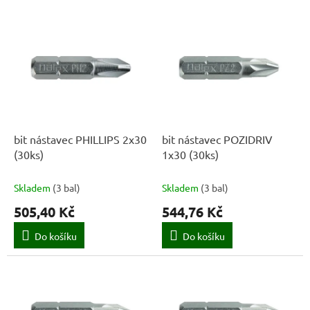
í
V
p
ý
r
p
o
i
d
s
u
p
k
r
t
o
ů
d
bit nástavec PHILLIPS 2x30
bit nástavec POZIDRIV
u
(30ks)
1x30 (30ks)
k
t
Skladem
(
3 bal
)
Skladem
(
3 bal
)
ů
505,40 Kč
544,76 Kč
Do košíku
Do košíku