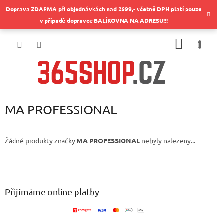
Přejít
Doprava ZDARMA při objednávkách nad 2999,- včetně DPH platí pouze
na
v případě dopravce BALÍKOVNA NA ADRESU!!!
obsah
NÁKUP
KOŠÍK
MA PROFESSIONAL
Žádné produkty značky
MA PROFESSIONAL
nebyly nalezeny...
Z
á
p
a
Přijímáme online platby
t
í