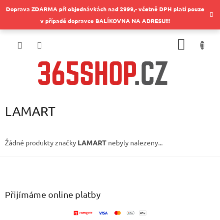
Přejít
Doprava ZDARMA při objednávkách nad 2999,- včetně DPH platí pouze
na
v případě dopravce BALÍKOVNA NA ADRESU!!!
obsah
NÁKUP
KOŠÍK
LAMART
Žádné produkty značky
LAMART
nebyly nalezeny...
Z
á
p
a
Přijímáme online platby
t
í