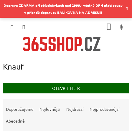
Přejít
Doprava ZDARMA při objednávkách nad 2999,- včetně DPH platí pouze
na
v případě dopravce BALÍKOVNA NA ADRESU!!!
obsah
NÁKUP
KOŠÍK
Knauf
OTEVŘÍT FILTR
Ř
a
Doporučujeme
Nejlevnější
Nejdražší
Nejprodávanější
z
e
Abecedně
n