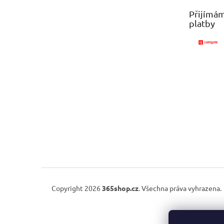
t
Přijímám
í
platby
Copyright 2026
365shop.cz
. Všechna práva vyhrazena.