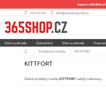
Přejít
Doprava ZDARMA při 
na
obsah
775 910 010
info@stavebniny-365.cz
Dům a zahrada
Železářství
Dům a zahrada
Pracovn
Domů
Prodávané značky
KITTFORT
KITTFORT
Žádné produkty značky
KITTFORT
nebyly nalezeny...
Z
á
p
a