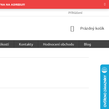
OVNA NA ADRESU!!!
OBCHODNÍ PODMÍNKY
PODMÍNKY OCHRANY OSOBNÍCH ÚDA
Přihlášení
NÁKUPNÍ
Prázdný košík
KOŠÍK
ikostí
Kontakty
Hodnocení obchodu
Blog