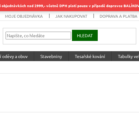
objednávkách nad 2999,- včetně DPH platí pouze v případě dopravce BALÍK
MOJE OBJEDNÁVKA
JAK NAKUPOVAT
DOPRAVA A PLATBA
HLEDAT
í oděvy a obuv
Stavebniny
Tesařské kování
Tabulky vel