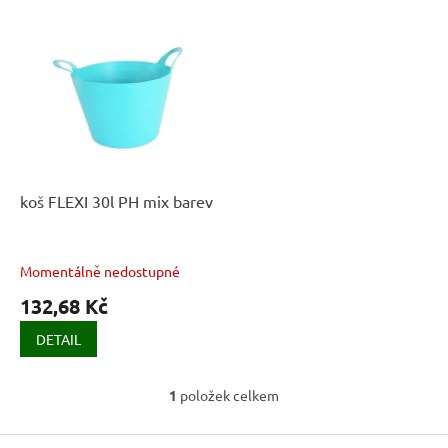
í
V
p
ý
r
p
o
i
d
s
u
p
k
r
t
o
ů
d
koš FLEXI 30l PH mix barev
u
k
t
Momentálně nedostupné
ů
132,68 Kč
DETAIL
1
položek celkem
O
v
Z
l