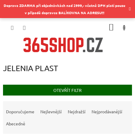
Přejít
Doprava ZDARMA při objednávkách nad 2999,- včetně DPH platí pouze
na
v případě dopravce BALÍKOVNA NA ADRESU!!!
obsah
NÁKUP
KOŠÍK
JELENIA PLAST
OTEVŘÍT FILTR
Ř
a
Doporučujeme
Nejlevnější
Nejdražší
Nejprodávanější
z
e
Abecedně
n