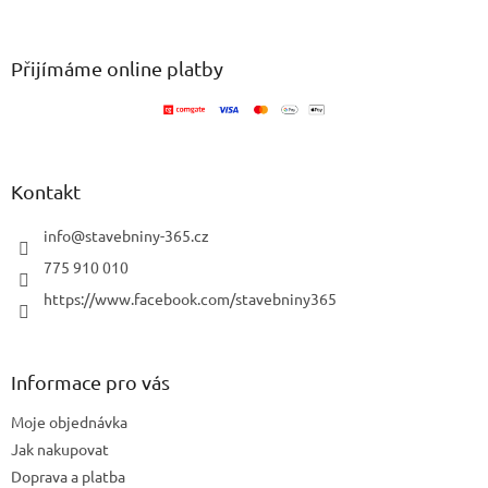
á
á
d
p
a
a
Přijímáme online platby
c
t
í
í
p
r
v
k
Kontakt
y
v
info
@
stavebniny-365.cz
ý
p
775 910 010
i
https://www.facebook.com/stavebniny365
s
u
Informace pro vás
Moje objednávka
Jak nakupovat
Doprava a platba