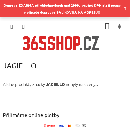
Přejít
Doprava ZDARMA při objednávkách nad 2999,- včetně DPH platí pouze
na
v případě dopravce BALÍKOVNA NA ADRESU!!!
obsah
NÁKUP
KOŠÍK
JAGIELLO
Žádné produkty značky
JAGIELLO
nebyly nalezeny...
Z
á
p
a
Přijímáme online platby
t
í