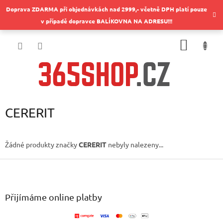
Přejít
Doprava ZDARMA při objednávkách nad 2999,- včetně DPH platí pouze
na
v případě dopravce BALÍKOVNA NA ADRESU!!!
obsah
NÁKUP
KOŠÍK
CERERIT
Žádné produkty značky
CERERIT
nebyly nalezeny...
Z
á
p
a
Přijímáme online platby
t
í