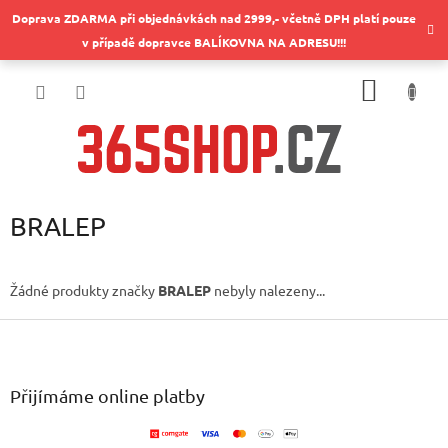
Přejít
Doprava ZDARMA při objednávkách nad 2999,- včetně DPH platí pouze
na
v případě dopravce BALÍKOVNA NA ADRESU!!!
obsah
NÁKUP
KOŠÍK
BRALEP
Žádné produkty značky
BRALEP
nebyly nalezeny...
Z
á
p
a
Přijímáme online platby
t
í