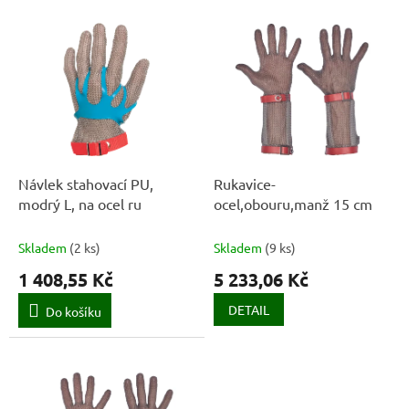
í
V
p
ý
r
p
o
i
d
s
u
p
k
r
t
o
ů
d
Návlek stahovací PU,
Rukavice-
u
modrý L, na ocel ru
ocel,obouru,manž 15 cm
k
t
Skladem
(
2 ks
)
Skladem
(
9 ks
)
ů
1 408,55 Kč
5 233,06 Kč
DETAIL
Do košíku