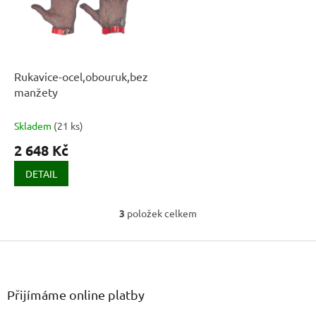
Rukavice-ocel,obouruk,bez
manžety
Skladem
(
21 ks
)
2 648 Kč
DETAIL
3
položek celkem
O
v
Z
l
á
á
d
p
a
a
Přijímáme online platby
c
t
í