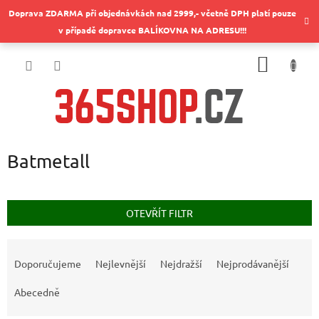
Přejít
Doprava ZDARMA při objednávkách nad 2999,- včetně DPH platí pouze
na
v případě dopravce BALÍKOVNA NA ADRESU!!!
obsah
NÁKUP
KOŠÍK
Batmetall
OTEVŘÍT FILTR
Ř
a
Doporučujeme
Nejlevnější
Nejdražší
Nejprodávanější
z
e
Abecedně
n