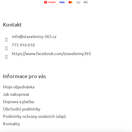
í
p
r
v
k
Kontakt
y
v
info
@
stavebniny-365.cz
ý
p
775 910 010
i
https://www.facebook.com/stavebniny365
s
u
Informace pro vás
Moje objednávka
Jak nakupovat
Doprava a platba
Obchodní podmínky
Podmínky ochrany osobních údajů
Kontakty