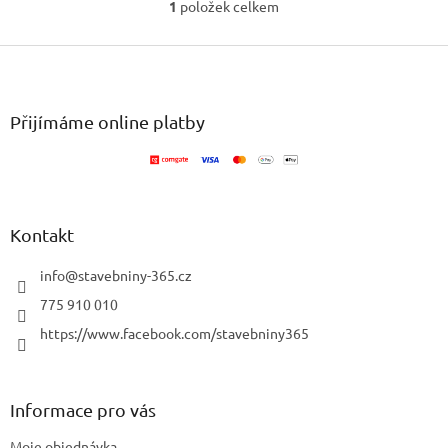
1
položek celkem
O
v
Z
l
á
á
d
p
a
a
Přijímáme online platby
c
t
í
í
p
r
v
k
Kontakt
y
v
info
@
stavebniny-365.cz
ý
p
775 910 010
i
https://www.facebook.com/stavebniny365
s
u
Informace pro vás
Moje objednávka