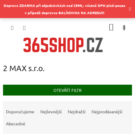
Přejít
Doprava ZDARMA při objednávkách nad 2999,- včetně DPH platí pouze
na
v případě dopravce BALÍKOVNA NA ADRESU!!!
obsah
NÁKUP
KOŠÍK
2 MAX s.r.o.
OTEVŘÍT FILTR
Ř
a
Doporučujeme
Nejlevnější
Nejdražší
Nejprodávanější
z
e
Abecedně
n