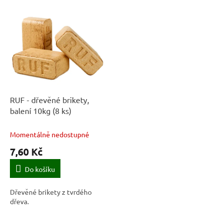
í
V
p
ý
r
p
o
i
d
s
u
p
k
r
t
o
ů
d
RUF - dřevěné brikety,
u
balení 10kg (8 ks)
k
t
Momentálně nedostupné
ů
7,60 Kč
Do košíku
Dřevěné brikety z tvrdého
dřeva.