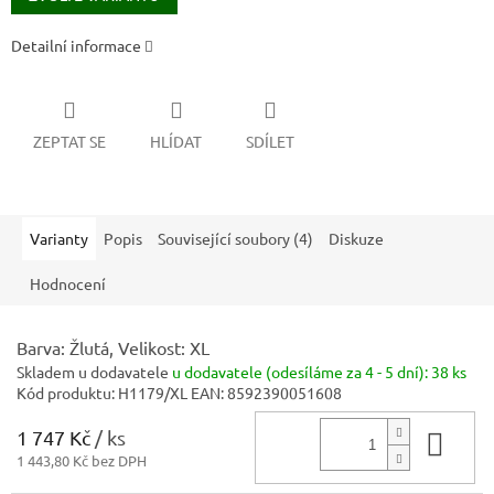
Detailní informace
ZEPTAT SE
HLÍDAT
SDÍLET
Varianty
Popis
Související soubory (4)
Diskuze
Hodnocení
Barva: Žlutá, Velikost: XL
Skladem u dodavatele
u dodavatele (odesíláme za 4 - 5 dní):
38 ks
Kód produktu:
H1179/XL
EAN:
8592390051608
1 747 Kč
/ ks
Do 
1 443,80 Kč bez DPH